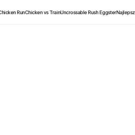
Chicken Run
Chicken vs Train
Uncrossable Rush Eggster
Najlepsz