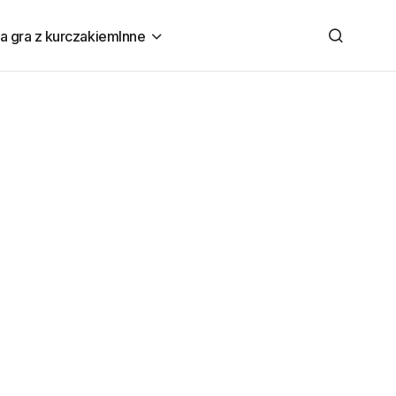
a gra z kurczakiem
Inne