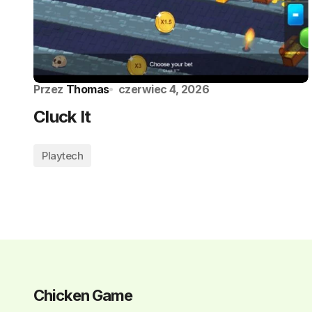
Przez
Thomas
czerwiec 4, 2026
Cluck It
Playtech
Chicken Game