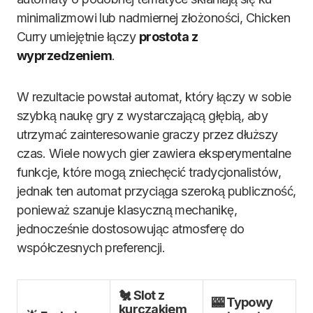
minimalizmowi lub nadmiernej złożoności, Chicken
Curry umiejętnie łączy
prostota z
wyprzedzeniem
.
W rezultacie powstał automat, który łączy w sobie
szybką naukę gry z wystarczającą głębią, aby
utrzymać zainteresowanie graczy przez dłuższy
czas. Wiele nowych gier zawiera eksperymentalne
funkcje, które mogą zniechęcić tradycjonalistów,
jednak ten automat przyciąga szeroką publiczność,
ponieważ szanuje klasyczną mechanikę,
jednocześnie dostosowując atmosferę do
współczesnych preferencji.
🐔 Slot z
🎰 Typowy
kurczakiem