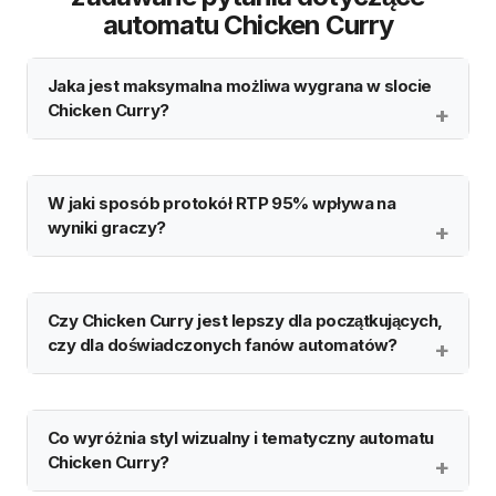
automatu Chicken Curry
Jaka jest maksymalna możliwa wygrana w slocie
Chicken Curry?
W jaki sposób protokół RTP 95% wpływa na
wyniki graczy?
Czy Chicken Curry jest lepszy dla początkujących,
czy dla doświadczonych fanów automatów?
Co wyróżnia styl wizualny i tematyczny automatu
Chicken Curry?