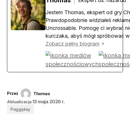
Ekspert ds. hazardu
Jestem Thomas, ekspert od gry Ch
Prawdopodobnie widziałeś reklamę
Uncrossable. Pomogę ci wybrać n
kurczaka, abyś mógł spróbować wy
Zobacz pełny biogram
Przez
Thomas
13 maja 2026 r.
Aktualizacja
Poggiplay