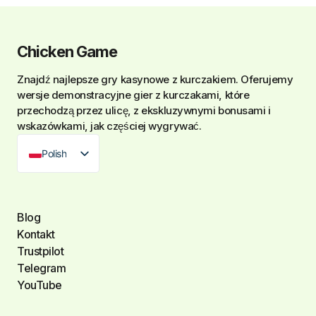
Chicken Game
Znajdź najlepsze
gry kasynowe z kurczakiem
. Oferujemy
wersje demonstracyjne gier z kurczakami, które
przechodzą przez ulicę, z ekskluzywnymi bonusami i
wskazówkami, jak częściej wygrywać.
Polish
Blog
Kontakt
Trustpilot
Telegram
YouTube