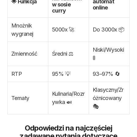
🌟 Funkcja
automat
w sosie
online
curry
Mnożnik
5000x 🚀
Do 3000x 📦
wygranej
Niski/Wysoki
Zmienność
Średni ⚖️
🚦
RTP
95% 💡
93–97% 🔄
Klasyczny/Zr
Kulinaria/Rozr
Tematy
óżnicowany
ywka 🍛
🎭
Odpowiedzi na najczęściej
zadawane pytania dotyczące