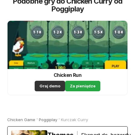
Podobne gry do Chicken Curry od
Poggiplay
Chicken Run
Graj demo
Za pieniądze
Chicken Game
'
Poggiplay
'
Kurczak Curry
Thomas