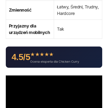
Łatwy, Średni, Trudny,
Zmienność
Hardcore
Przyjazny dla
Tak
urządzeń mobilnych
★
★
★
★
★
4.5/5
Ocena eksperta dla Chicken Curry