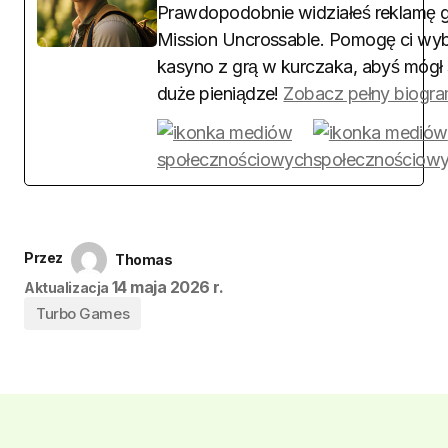
Prawdopodobnie widziałeś reklamę g
Mission Uncrossable. Pomogę ci wy
kasyno z grą w kurczaka, abyś móg
duże pieniądze!
Zobacz pełny biogr
Przez
Thomas
14 maja 2026 r.
Aktualizacja
Turbo Games