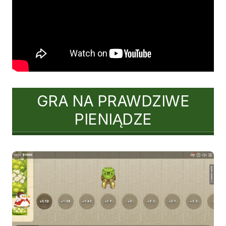
GRA NA PRAWDZIWE
PIENIĄDZE