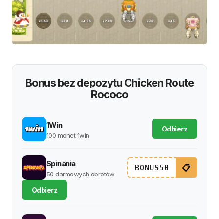
Bonus bez depozytu Chicken Route
Rococo
1Win
Odbierz
100 monet 1win
Spinania
📋
BONUS50
50 darmowych obrotów
Odbierz