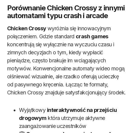
Porównanie Chicken Crossy z innymi
automatami typu crash i arcade
Chicken Crossy
wyróżnia się innowacyjnym
połączeniem. Gdzie standard
crash games
koncentrują się wyłącznie na wyczuciu czasu i
zimnych decyzjach o tym, kiedy wypłacić
pieniądze, często brakuje im wciągających
motywów. Konwencjonalne automaty wideo mogą
olśniewać wizualnie, ale rzadko oferują ucieczkę
od pasywnego kręcenia. Łącząc te formaty,
Chicken Crossy znajduje satysfakcjonujący środek.
Wyjątkowy
interaktywność na przejściu
drogowym
która utrzymuje aktywne
zaangażowanie uczestników