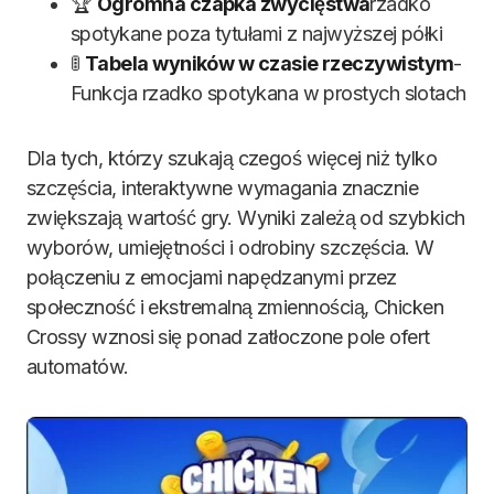
🏆
Ogromna czapka zwycięstwa
rzadko
spotykane poza tytułami z najwyższej półki
🚦
Tabela wyników w czasie rzeczywistym
-
Funkcja rzadko spotykana w prostych slotach
Dla tych, którzy szukają czegoś więcej niż tylko
szczęścia, interaktywne wymagania znacznie
zwiększają wartość gry. Wyniki zależą od szybkich
wyborów, umiejętności i odrobiny szczęścia. W
połączeniu z emocjami napędzanymi przez
społeczność i ekstremalną zmiennością, Chicken
Crossy wznosi się ponad zatłoczone pole ofert
automatów.