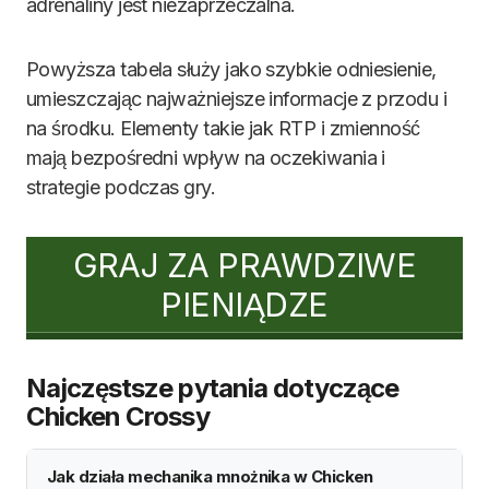
adrenaliny jest niezaprzeczalna.
Powyższa tabela służy jako szybkie odniesienie,
umieszczając najważniejsze informacje z przodu i
na środku. Elementy takie jak RTP i zmienność
mają bezpośredni wpływ na oczekiwania i
strategie podczas gry.
GRAJ ZA PRAWDZIWE
PIENIĄDZE
Najczęstsze pytania dotyczące
Chicken Crossy
Jak działa mechanika mnożnika w Chicken