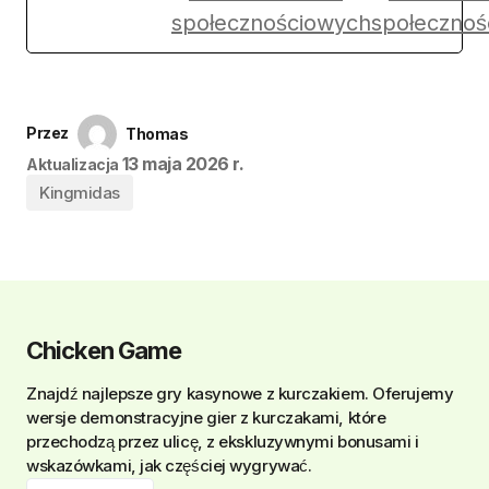
Przez
Thomas
13 maja 2026 r.
Aktualizacja
Kingmidas
Chicken Game
Znajdź najlepsze
gry kasynowe z kurczakiem
. Oferujemy
wersje demonstracyjne gier z kurczakami, które
przechodzą przez ulicę, z ekskluzywnymi bonusami i
wskazówkami, jak częściej wygrywać.