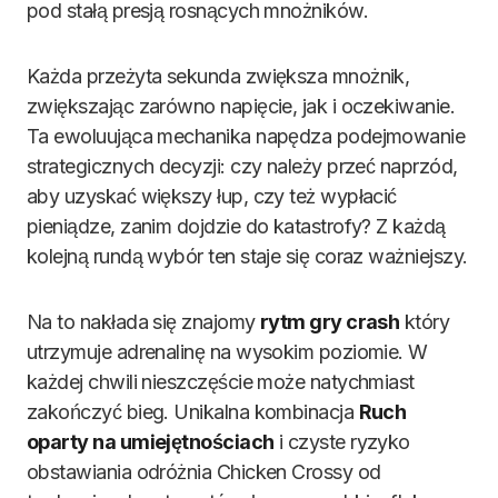
pod stałą presją rosnących mnożników.
Każda przeżyta sekunda zwiększa mnożnik,
zwiększając zarówno napięcie, jak i oczekiwanie.
Ta ewoluująca mechanika napędza podejmowanie
strategicznych decyzji: czy należy przeć naprzód,
aby uzyskać większy łup, czy też wypłacić
pieniądze, zanim dojdzie do katastrofy? Z każdą
kolejną rundą wybór ten staje się coraz ważniejszy.
Na to nakłada się znajomy
rytm gry crash
który
utrzymuje adrenalinę na wysokim poziomie. W
każdej chwili nieszczęście może natychmiast
zakończyć bieg. Unikalna kombinacja
Ruch
oparty na umiejętnościach
i czyste ryzyko
obstawiania odróżnia Chicken Crossy od