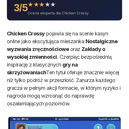
★
★
★
★
★
3/5
Ocena eksperta dla Chicken Crossy
Chicken Crossy
pojawia się na scenie kasyn
online jako ekscytująca mieszanka
Nostalgiczne
wyzwania zręcznościowe
oraz
Zakłady o
wysokiej zmienności
. Czerpiąc bezpośrednią
inspirację z klasycznych
gry na
skrzyżowaniach
Ten tytuł oferuje znacznie więcej
niż tylko podróż w przeszłość. Zanurza każdego
gracza w pełnym akcji formacie, w którym ryzyko i
nagroda mogą wzrosnąć do naprawdę
oszałamiających poziomów.