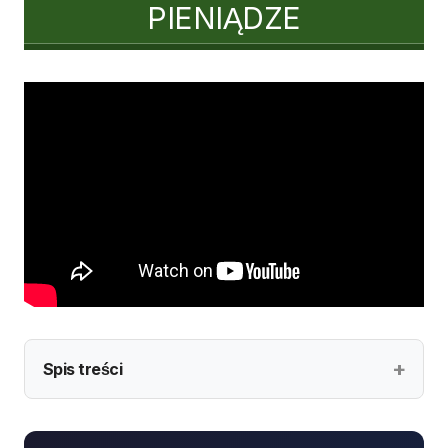
PIENIĄDZE
Spis treści