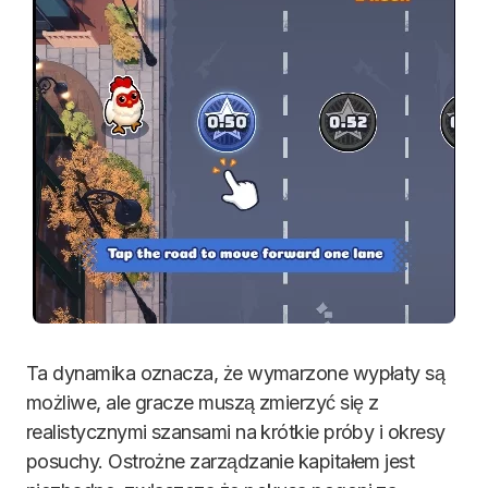
Ta dynamika oznacza, że wymarzone wypłaty są
możliwe, ale gracze muszą zmierzyć się z
realistycznymi szansami na krótkie próby i okresy
posuchy. Ostrożne zarządzanie kapitałem jest