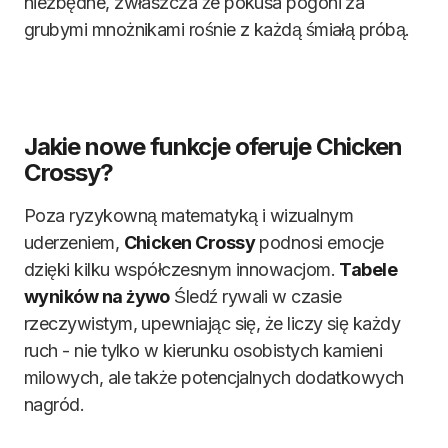
niezbędne, zwłaszcza że pokusa pogoni za
grubymi mnożnikami rośnie z każdą śmiałą próbą.
Jakie nowe funkcje oferuje Chicken
Crossy?
Poza ryzykowną matematyką i wizualnym
uderzeniem,
Chicken Crossy
podnosi emocje
dzięki kilku współczesnym innowacjom.
Tabele
wyników na żywo
Śledź rywali w czasie
rzeczywistym, upewniając się, że liczy się każdy
ruch - nie tylko w kierunku osobistych kamieni
milowych, ale także potencjalnych dodatkowych
nagród.