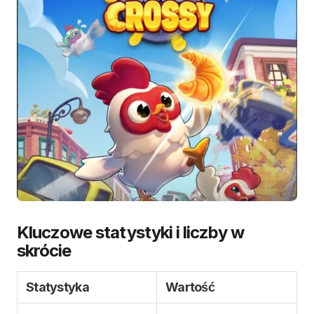
Kluczowe statystyki i liczby w
skrócie
Statystyka
Wartość