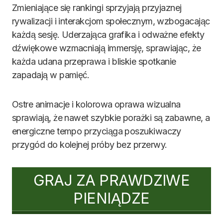
Zmieniające się rankingi sprzyjają przyjaznej
rywalizacji i interakcjom społecznym, wzbogacając
każdą sesję. Uderzająca grafika i odważne efekty
dźwiękowe wzmacniają immersję, sprawiając, że
każda udana przeprawa i bliskie spotkanie
zapadają w pamięć.
Ostre animacje i kolorowa oprawa wizualna
sprawiają, że nawet szybkie porażki są zabawne, a
energiczne tempo przyciąga poszukiwaczy
przygód do kolejnej próby bez przerwy.
GRAJ ZA PRAWDZIWE
PIENIĄDZE