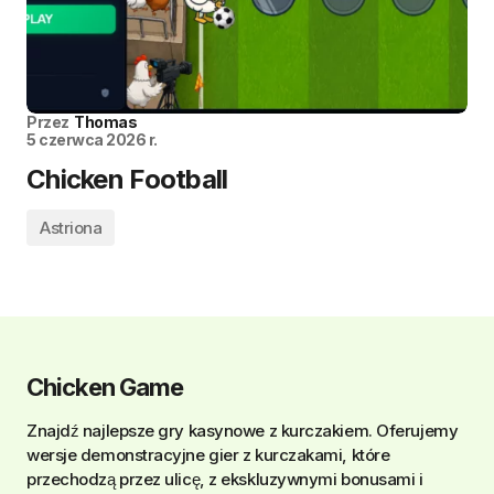
Przez
Thomas
5 czerwca 2026 r.
Chicken Football
Astriona
Chicken Game
Znajdź najlepsze
gry kasynowe z kurczakiem
. Oferujemy
wersje demonstracyjne gier z kurczakami, które
przechodzą przez ulicę, z ekskluzywnymi bonusami i