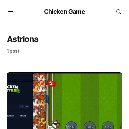
Chicken Game
Astriona
1 post