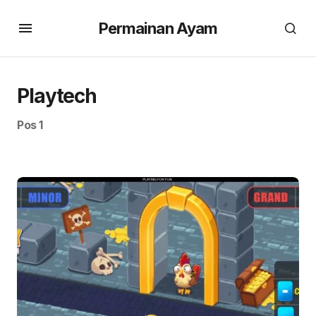
Permainan Ayam
Playtech
Pos 1