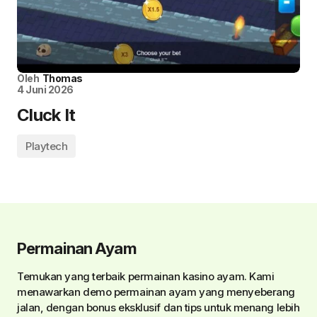
Oleh
Thomas
4 Juni 2026
Cluck It
Playtech
Permainan Ayam
Temukan yang terbaik
permainan kasino ayam
. Kami
menawarkan demo permainan ayam yang menyeberang
jalan, dengan bonus eksklusif dan tips untuk menang lebih