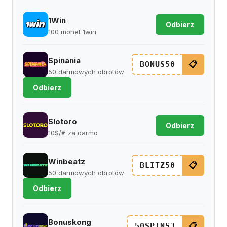
1Win
Odbierz
100 monet 1win
Spinania
📋
BONUS50
50 darmowych obrotów
Odbierz
Slotoro
Odbierz
10$/€ za darmo
Winbeatz
📋
BLITZ50
50 darmowych obrotów
Odbierz
Bonuskong
📋
50SPINS3