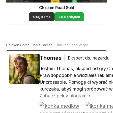
Chicken Road Gold
Graj demo
Za pieniądze
Chicken Game
'
Inout Games
'
Chicken Road Vegas
Thomas
Ekspert ds. hazardu
Jestem Thomas, ekspert od gry Ch
Prawdopodobnie widziałeś reklamę
Uncrossable. Pomogę ci wybrać n
kurczaka, abyś mógł spróbować wy
Zobacz pełny biogram