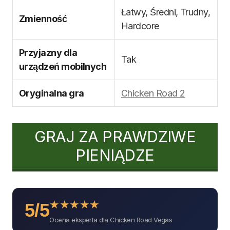
Łatwy, Średni, Trudny,
Zmienność
Hardcore
Przyjazny dla
Tak
urządzeń mobilnych
Oryginalna gra
Chicken Road 2
GRAJ ZA PRAWDZIWE
PIENIĄDZE
★
★
★
★
★
5/5
Ocena eksperta dla Chicken Road Vegas