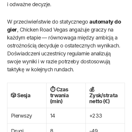
i odważne decyzje.
W przeciwieństwie do statycznego
automaty do
gier
, Chicken Road Vegas angażuje graczy na
każdym etapie — równowaga między ambicją a
ostrożnością decyduje o ostatecznych wynikach.
Doświadczeni uczestnicy regularnie analizują
swoje wyniki i w razie potrzeby dostosowują
taktykę w kolejnych rundach.
⏱️ Czas
💰
🎲 Sesja
trwania
Zysk/strata
(min)
netto (€)
Pierwszy
14
+233
Drugi
8
-49