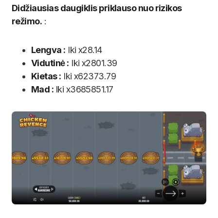
Didžiausias daugiklis priklauso nuo rizikos
režimo.
:
Lengva :
Iki x28.14
Vidutinė :
Iki x2801.39
Kietas :
Iki x62373.79
Mad :
Iki x3685851.17