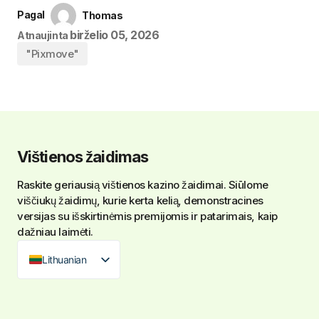
Pagal
Thomas
birželio 05, 2026
Atnaujinta
"Pixmove"
Vištienos žaidimas
Raskite geriausią
vištienos kazino žaidimai
. Siūlome
viščiukų žaidimų, kurie kerta kelią, demonstracines
versijas su išskirtinėmis premijomis ir patarimais, kaip
dažniau laimėti.
Lithuanian