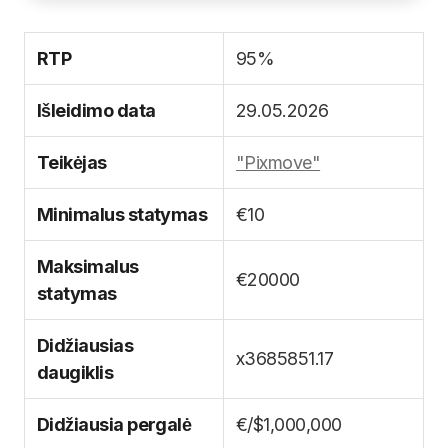
RTP
95%
Išleidimo data
29.05.2026
Teikėjas
"Pixmove"
Minimalus statymas
€10
Maksimalus
€20000
statymas
Didžiausias
x3685851.17
daugiklis
Didžiausia pergalė
€/$1,000,000