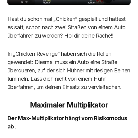
Hast du schon mal „Chicken“ gespielt und hattest
es satt, schon nach zwei Straßen von einem Auto
überfahren zu werden? Hol dir deine Rache!!
In „Chicken Revenge“ haben sich die Rollen
gewendet: Diesmal muss ein Auto eine Straße
überqueren, auf der sich Hühner mit riesigen Beinen
tummeln. Lass dich nicht von einem Huhn
überfahren, um deinen Einsatz zu vervielfachen.
Maximaler Multiplikator
Der Max-Multiplikator hängt vom Risikomodus
ab
: