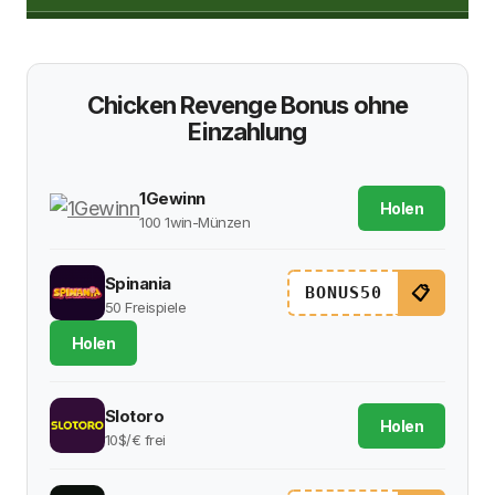
Chicken Revenge Bonus ohne
Einzahlung
1Gewinn
Holen
100 1win-Münzen
Spinania
📋
BONUS50
50 Freispiele
Holen
Slotoro
Holen
10$/€ frei