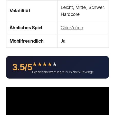
Leicht, Mittel, Schwer,
Volatilität
Hardcore
Ähnliches Spiel
Chick’n’run
Mobilfreundlich
Ja
★
★
★
★
★
3.5/5
Expertenbewertung für Chicken Revenge