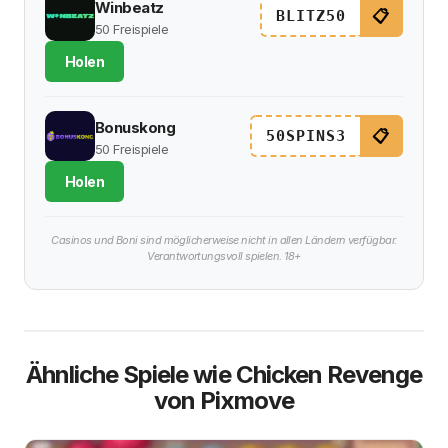
Winbeatz
📋
BLITZ50
50 Freispiele
Holen
Bonuskong
📋
50SPINS3
50 Freispiele
Holen
Casinos und Boni sind möglicherweise nicht in allen Ländern verfügbar.
Verantwortungsvoll spielen. 18+
Ähnliche Spiele wie Chicken Revenge
von Pixmove