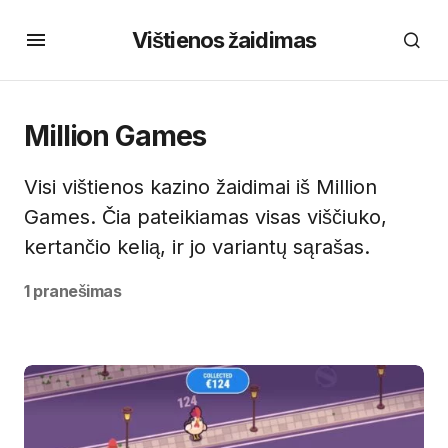
Vištienos žaidimas
Million Games
Visi vištienos kazino žaidimai iš Million
Games. Čia pateikiamas visas viščiuko,
kertančio kelią, ir jo variantų sąrašas.
1 pranešimas