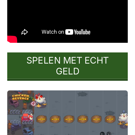
SPELEN MET ECHT
GELD