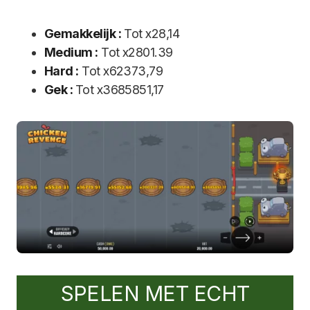
Gemakkelijk :
Tot x28,14
Medium :
Tot x2801.39
Hard :
Tot x62373,79
Gek :
Tot x3685851,17
SPELEN MET ECHT