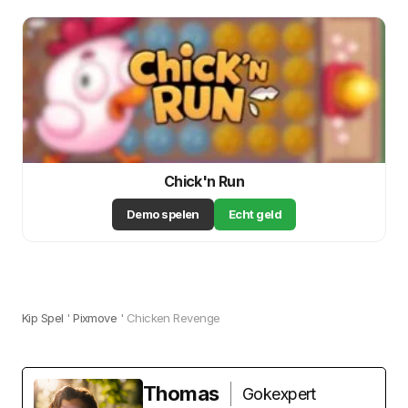
Chick'n Run
Demo spelen
Echt geld
Kip Spel
'
Pixmove
'
Chicken Revenge
Thomas
Gokexpert