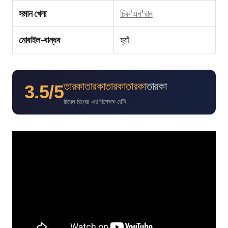
সমান খেলা
চিক'এন'রান
মোবাইল-বান্ধব
হ্যাঁ
তারকা
তারকা
তারকা
তারকা
তারকা
3.5/5
চিকেন রিভেঞ্জ-এর বিশেষজ্ঞ রেটিং