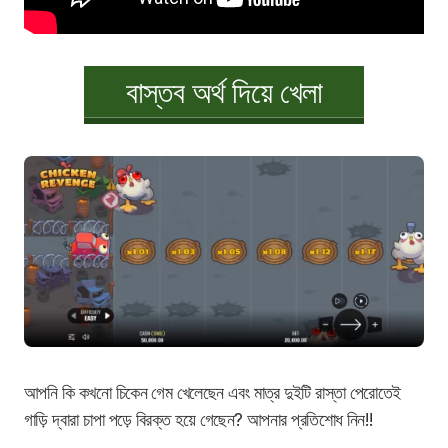
বাস্তব অর্থ দিয়ে খেলা
আপনি কি কখনো চিকেন গেম খেলেছেন এবং মাত্র দুইটি রাস্তা পেরোতেই
গাড়ি দ্বারা চাপা পড়ে বিরক্ত হয়ে গেছেন? আপনার প্রতিশোধ নিন!!