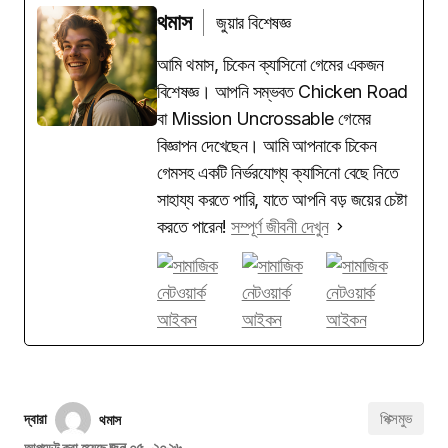
থমাস
জুয়ার বিশেষজ্ঞ
আমি থমাস, চিকেন ক্যাসিনো গেমের একজন
বিশেষজ্ঞ। আপনি সম্ভবত Chicken Road
বা Mission Uncrossable গেমের
বিজ্ঞাপন দেখেছেন। আমি আপনাকে চিকেন
গেমসহ একটি নির্ভরযোগ্য ক্যাসিনো বেছে নিতে
সাহায্য করতে পারি, যাতে আপনি বড় জয়ের চেষ্টা
করতে পারেন!
সম্পূর্ণ জীবনী দেখুন
পিক্সমুভ
দ্বারা
থমাস
জুন ০৫, ২০২৬
আপডেট করা হয়েছে