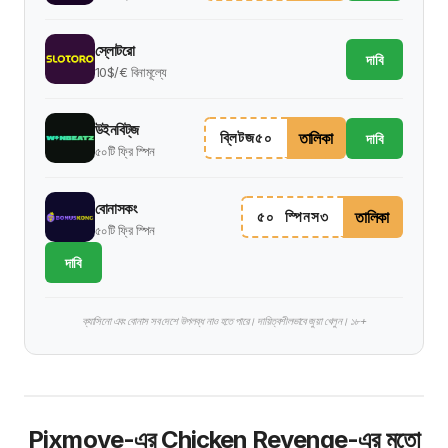
স্লোটরো
দাবি
10$/€ বিনামূল্যে
উইনবিট্‌জ
তালিকা
ব্লিটজ৫০
দাবি
৫০টি ফ্রি স্পিন
বোনাসকং
তালিকা
৫০ স্পিনস৩
৫০টি ফ্রি স্পিন
দাবি
ক্যাসিনো এবং বোনাস সব দেশে উপলব্ধ নাও হতে পারে। দায়িত্বশীলভাবে জুয়া খেলুন। ১৮+
Pixmove-এর Chicken Revenge-এর মতো