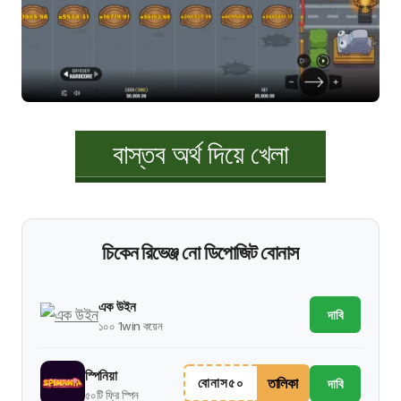
বাস্তব অর্থ দিয়ে খেলা
চিকেন রিভেঞ্জ নো ডিপোজিট বোনাস
এক উইন
দাবি
১০০ 1win কয়েন
স্পিনিয়া
তালিকা
বোনাস৫০
দাবি
৫০টি ফ্রি স্পিন