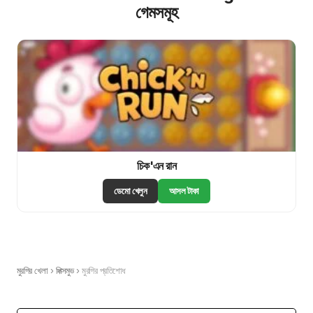
গেমসমূহ
চিক'এন রান
ডেমো খেলুন
আসল টাকা
মুরগির খেলা
›
পিক্সমুভ
›
মুরগির প্রতিশোধ