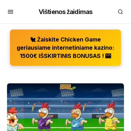
Vištienos žaidimas
🐔 Žaiskite Chicken Game
geriausiame internetiniame kazino:
1500€ IŠSKIRTINIS BONUSAS ! 🎰