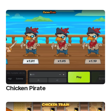
Chicken Pirate