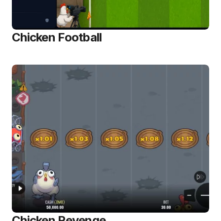
Chicken Football
Chicken Revenge