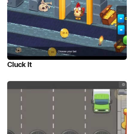
Cluck It