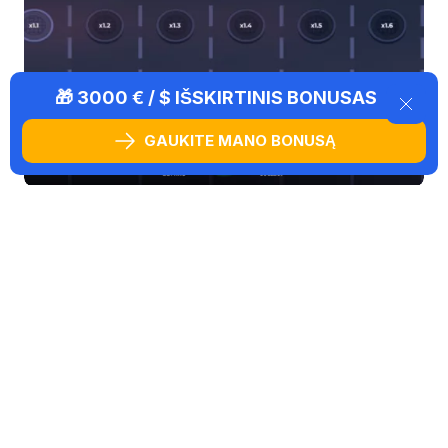
🎁 3000 € / $ IŠSKIRTINIS BONUSAS
GAUKITE MANO BONUSĄ
Uncrossable Rush Eggster