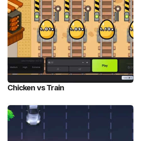
Chicken vs Train