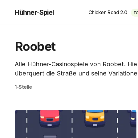
Hühner-Spiel
Chicken Road 2.0
T
Roobet
Alle Hühner-Casinospiele von Roobet. Hier 
überquert die Straße und seine Variatione
1-Stelle