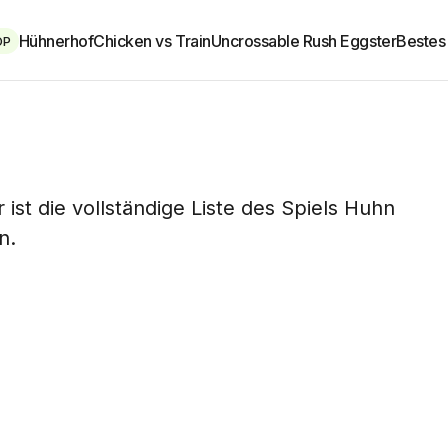
Hühnerhof
Chicken vs Train
Uncrossable Rush Eggster
Bestes
OP
ist die vollständige Liste des Spiels Huhn
n.