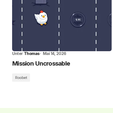
Unter
Thomas
Mai 14, 2026
Mission Uncrossable
Roobet