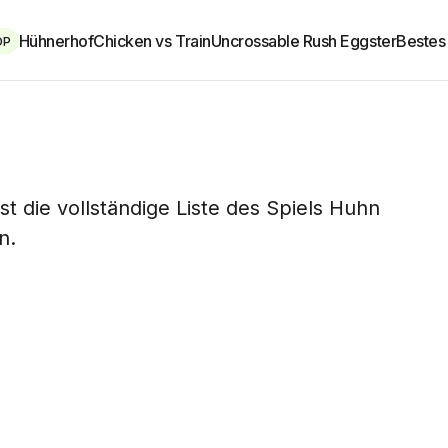
Hühnerhof
Chicken vs Train
Uncrossable Rush Eggster
Bestes
OP
st die vollständige Liste des Spiels Huhn
n.