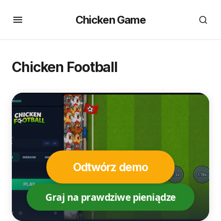
Chicken Game
Chicken Football
Odtwórz demo
Graj na prawdziwe pieniądze