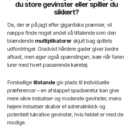
du store gevinster eller spiller du
sikkert?
De, der er på jagt efter gigantiske præmier, vil
næppe finde noget andet så tiltalende som den
blændende
multiplikatorer
skjult bag spillets
udfordringer. Gradvist hårdere gader giver bedre
afkast, men øger også spændingen, især når faren
lurer med hvert passerende køretøj.
Forskellige
tilstande
giv plads til individuelle
præferencer – en afslappet spadseretur kan give
mere sikre indsatser og moderate gevinster, mens
højere indsatser skaber et adrenalinkick og
potentielt lukrative gevinster, hvis heldet er med de
modige.