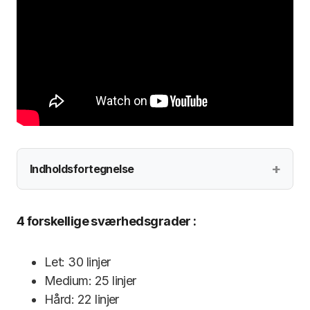
Indholdsfortegnelse
4 forskellige sværhedsgrader :
Let: 30 linjer
Medium: 25 linjer
Hård: 22 linjer