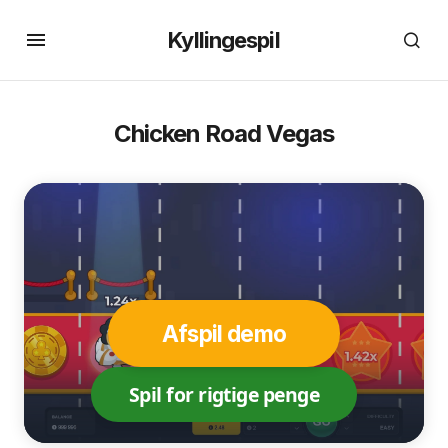
Kyllingespil
Chicken Road Vegas
Afspil demo
Spil for rigtige penge