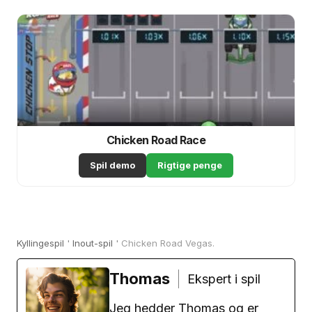
Chicken Road Race
Spil demo
Rigtige penge
Kyllingespil
'
Inout-spil
'
Chicken Road Vegas.
Thomas
Ekspert i spil
Jeg hedder Thomas og er