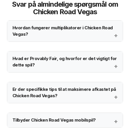
Svar på almindelige spørgsmål om
Chicken Road Vegas
Hvordan fungerer multiplikatorer i Chicken Road
Vegas?
Hvad er Provably Fair, og hvorfor er det vigtigt for
dette spil?
Er der specifikke tips til at maksimere afkastet på
Chicken Road Vegas?
Tilbyder Chicken Road Vegas mobilspil?