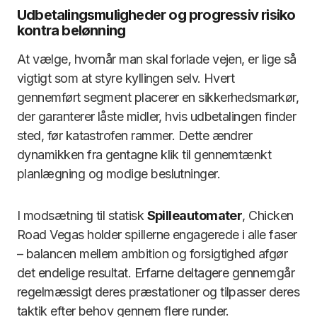
Udbetalingsmuligheder og progressiv risiko
kontra belønning
At vælge, hvornår man skal forlade vejen, er lige så
vigtigt som at styre kyllingen selv. Hvert
gennemført segment placerer en sikkerhedsmarkør,
der garanterer låste midler, hvis udbetalingen finder
sted, før katastrofen rammer. Dette ændrer
dynamikken fra gentagne klik til gennemtænkt
planlægning og modige beslutninger.
I modsætning til statisk
Spilleautomater
, Chicken
Road Vegas holder spillerne engagerede i alle faser
– balancen mellem ambition og forsigtighed afgør
det endelige resultat. Erfarne deltagere gennemgår
regelmæssigt deres præstationer og tilpasser deres
taktik efter behov gennem flere runder.