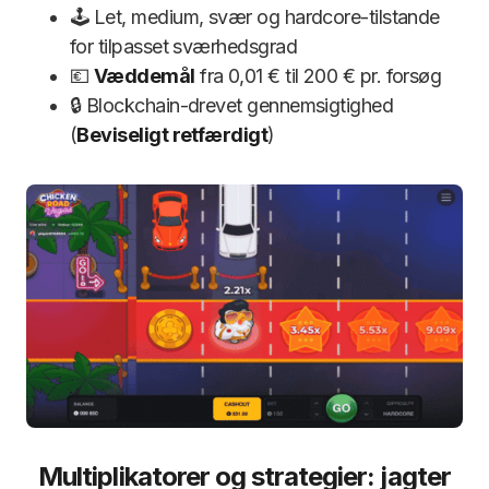
🕹️ Let, medium, svær og hardcore-tilstande
for tilpasset sværhedsgrad
💶
Væddemål
fra 0,01 € til 200 € pr. forsøg
🔒 Blockchain-drevet gennemsigtighed
(
Beviseligt retfærdigt
)
Multiplikatorer og strategier: jagter