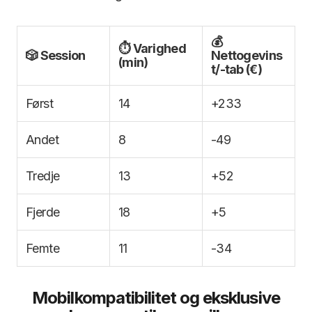
💰
⏱️ Varighed
🎲 Session
Nettogevins
(min)
t/-tab (€)
Først
14
+233
Andet
8
-49
Tredje
13
+52
Fjerde
18
+5
Femte
11
-34
Mobilkompatibilitet og eksklusive