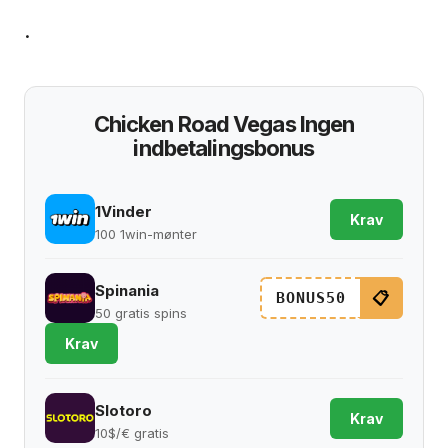
.
Chicken Road Vegas Ingen
indbetalingsbonus
1Vinder
Krav
100 1win-mønter
Spinania
📋
BONUS50
50 gratis spins
Krav
Slotoro
Krav
10$/€ gratis