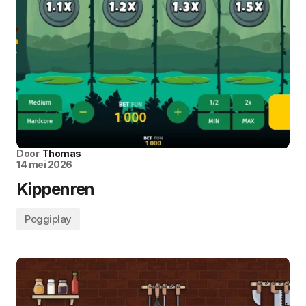
Door
Thomas
14 mei 2026
Kippenren
Poggiplay