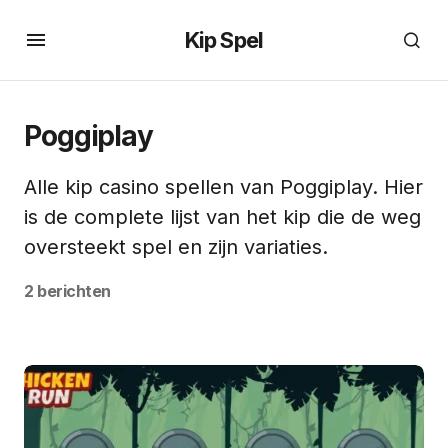
Kip Spel
Poggiplay
Alle kip casino spellen van Poggiplay. Hier
is de complete lijst van het kip die de weg
oversteekt spel en zijn variaties.
2 berichten