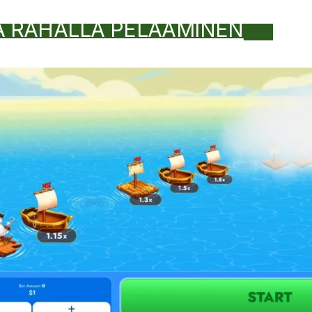
A RAHALLA PELAAMINEN