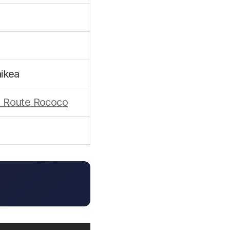
aikea
n Route Rococo