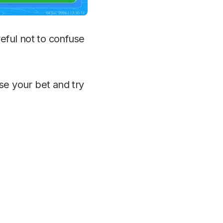
eful not to confuse
se your bet and try