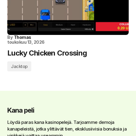
By
Thomas
toukokuu 13, 2026
Lucky Chicken Crossing
Jacktop
Kana peli
Löydä paras
kana kasinopelejä
. Tarjoamme demoja
kanapeleistä, jotka ylittävät tien, eksklusiivisia bonuksia ja
vinkkejä voittaa useammin.