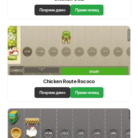
Покрени демо
Прави новац
Chicken Route Rococo
Покрени демо
Прави новац