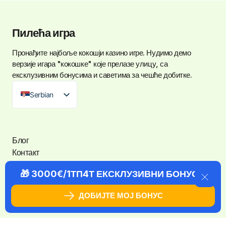
Пилећа игра
Пронађите најбоље
кокошји казино игре
. Нудимо демо
верзије игара "кокошке" које прелазе улицу, са
ексклузивним бонусима и саветима за чешће добитке.
Serbian
Блог
Контакт
Трастпајлот
🎁 3000€/1ТП4Т ЕКСКЛУЗИВНИ БОНУС
Телеграм
Јутјуб
ДОБИЈТЕ МОЈ БОНУС