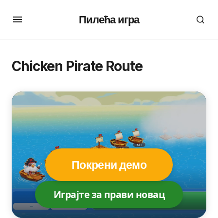
Пилећа игра
Chicken Pirate Route
Покрени демо
Играјте за прави новац