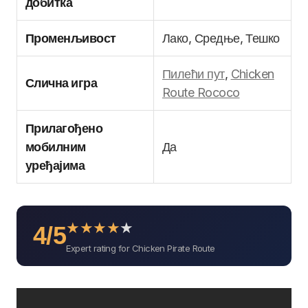
добитка
Променљивост
Лако, Средње, Тешко
Пилећи пут
,
Chicken
Слична игра
Route Rococo
Прилагођено
мобилним
Да
уређајима
★
★
★
★
★
4/5
Expert rating for Chicken Pirate Route