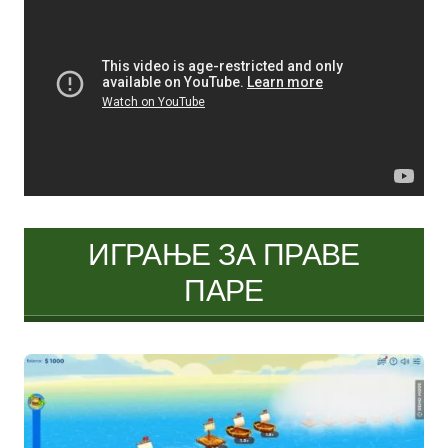
ИГРАЊЕ ЗА ПРАВЕ
ПАРЕ