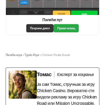
Пилећи пут
Покрени демо
Прави новац
Пилећа игра
›
Турбо Игре
›
Chicken Pirate Route
Томас
Експерт за коцкање
Ја сам Томас, стручњак за игру
Chicken Casino. Вероватно сте
видели рекламу за игру Chicken
Road или Mission Uncrossable.