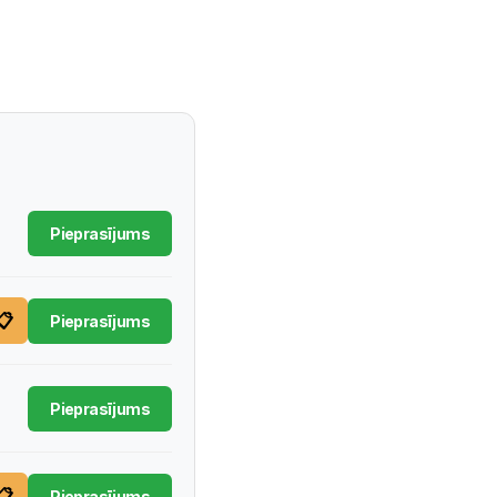
Pieprasījums
📋
Pieprasījums
Pieprasījums
📋
Pieprasījums