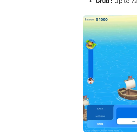
Grūti :
Up to 7