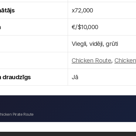
nātājs
x72,000
a
€/$10,000
Viegli, vidēji, grūti
Chicken Route
,
Chicke
m draudzīgs
Jā
Chicken Pirate Route