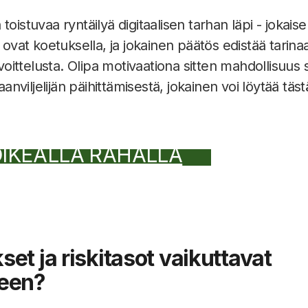
oistuvaa ryntäilyä digitaalisen tarhan läpi - jokaisel
t ovat koetuksella, ja jokainen päätös edistää tarin
ttelusta. Olipa motivaationa sitten mahdollisuus suu
nviljelijän päihittämisestä, jokainen voi löytää tä
OIKEALLA RAHALLA
et ja riskitasot vaikuttavat
seen?