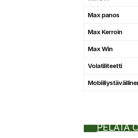
Max panos
Max Kerroin
Max Win
Volatiliteetti
Mobiiliystävälline
PELATA 