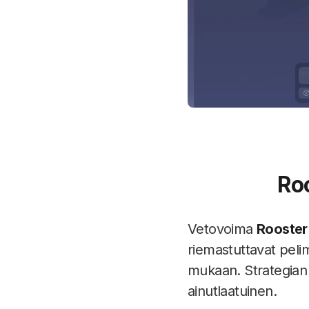
Ro
Vetovoima
Rooster
riemastuttavat pelim
mukaan. Strategian 
ainutlaatuinen.