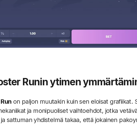
oster Runin ytimen ymmärtämi
 Run
on paljon muutakin kuin sen eloisat grafiikat.
ekaniikat ja monipuoliset vaihtoehdot, jotka vetävät
ja sattuman yhdistelmä takaa, että jokainen pakoyr