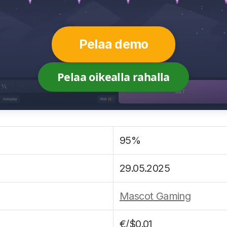
Pelaa demo
Pelaa oikealla rahalla
95%
29.05.2025
Mascot Gaming
€/$0.01