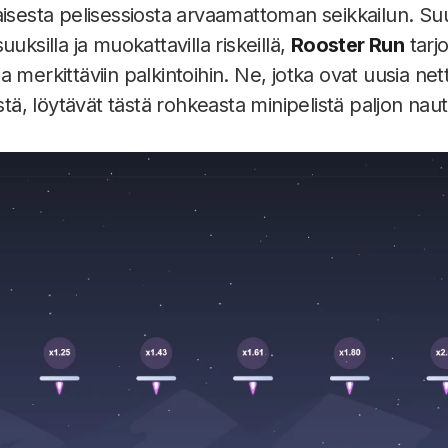
aisesta pelisessiosta arvaamattoman seikkailun. Su
uksilla ja muokattavilla riskeillä,
Rooster Run
tarjo
 merkittäviin palkintoihin. Ne, jotka ovat uusia net
stä, löytävät tästä rohkeasta minipelistä paljon naut