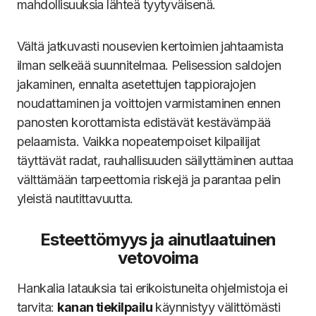
mahdollisuuksia lähteä tyytyväisenä.
Vältä jatkuvasti nousevien kertoimien jahtaamista
ilman selkeää suunnitelmaa. Pelisession saldojen
jakaminen, ennalta asetettujen tappiorajojen
noudattaminen ja voittojen varmistaminen ennen
panosten korottamista edistävät kestävämpää
pelaamista. Vaikka nopeatempoiset kilpailijat
täyttävät radat, rauhallisuuden säilyttäminen auttaa
välttämään tarpeettomia riskejä ja parantaa pelin
yleistä nautittavuutta.
Esteettömyys ja ainutlaatuinen
vetovoima
Hankalia latauksia tai erikoistuneita ohjelmistoja ei
tarvita:
kanan tiekilpailu
käynnistyy välittömästi