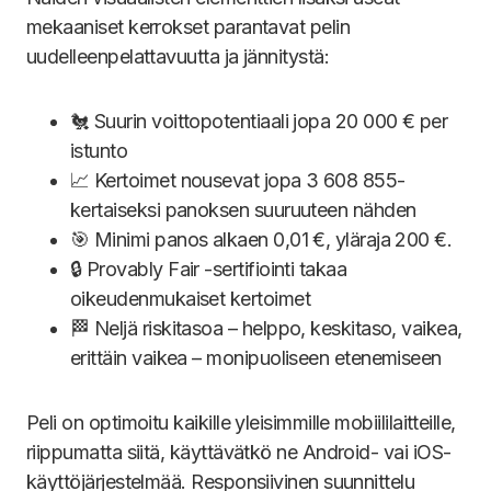
mekaaniset kerrokset parantavat pelin
uudelleenpelattavuutta ja jännitystä:
🐔 Suurin voittopotentiaali jopa 20 000 € per
istunto
📈 Kertoimet nousevat jopa 3 608 855-
kertaiseksi panoksen suuruuteen nähden
🎯 Minimi panos alkaen 0,01 €, yläraja 200 €.
🔒 Provably Fair -sertifiointi takaa
oikeudenmukaiset kertoimet
🏁 Neljä riskitasoa – helppo, keskitaso, vaikea,
erittäin vaikea – monipuoliseen etenemiseen
Peli on optimoitu kaikille yleisimmille mobiililaitteille,
riippumatta siitä, käyttävätkö ne Android- vai iOS-
käyttöjärjestelmää. Responsiivinen suunnittelu