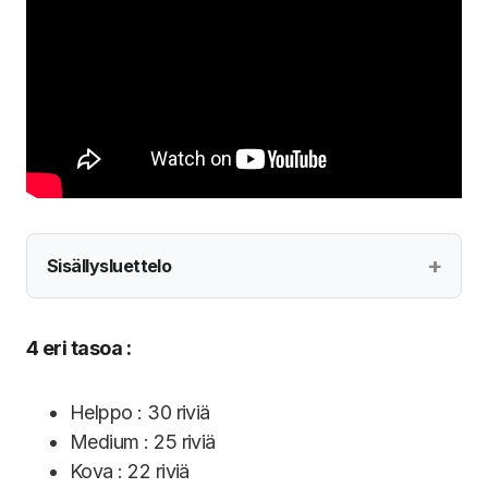
Sisällysluettelo
4 eri tasoa :
Helppo : 30 riviä
Medium : 25 riviä
Kova : 22 riviä