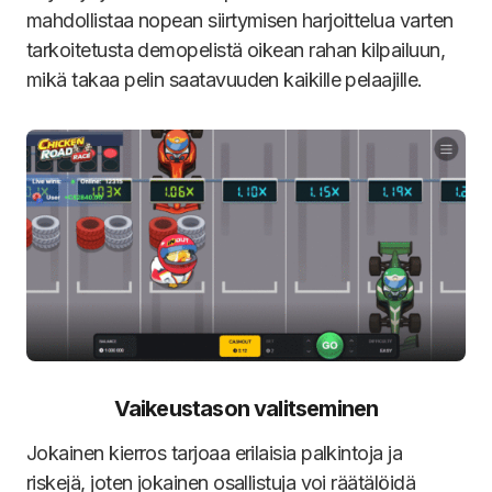
mahdollistaa nopean siirtymisen harjoittelua varten
tarkoitetusta demopelistä oikean rahan kilpailuun,
mikä takaa pelin saatavuuden kaikille pelaajille.
Vaikeustason valitseminen
Jokainen kierros tarjoaa erilaisia palkintoja ja
riskejä, joten jokainen osallistuja voi räätälöidä