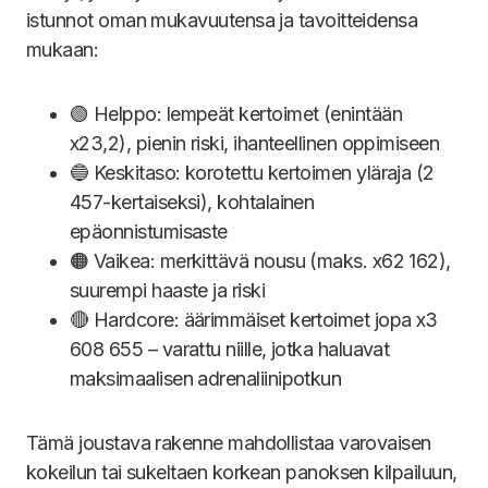
istunnot oman mukavuutensa ja tavoitteidensa
mukaan:
🟢 Helppo: lempeät kertoimet (enintään
x23,2), pienin riski, ihanteellinen oppimiseen
🔵 Keskitaso: korotettu kertoimen yläraja (2
457-kertaiseksi), kohtalainen
epäonnistumisaste
🟠 Vaikea: merkittävä nousu (maks. x62 162),
suurempi haaste ja riski
🔴 Hardcore: äärimmäiset kertoimet jopa x3
608 655 – varattu niille, jotka haluavat
maksimaalisen adrenaliinipotkun
Tämä joustava rakenne mahdollistaa varovaisen
kokeilun tai sukeltaen korkean panoksen kilpailuun,