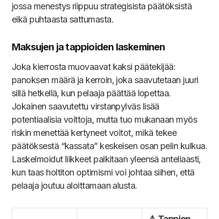
jossa menestys riippuu strategisista päätöksistä
eikä puhtaasta sattumasta.
Maksujen ja tappioiden laskeminen
Joka kierrosta muovaavat kaksi päätekijää:
panoksen määrä ja kerroin, joka saavutetaan juuri
sillä hetkellä, kun pelaaja päättää lopettaa.
Jokainen saavutettu virstanpylväs lisää
potentiaalisia voittoja, mutta tuo mukanaan myös
riskin menettää kertyneet voitot, mikä tekee
päätöksestä “kassata” keskeisen osan pelin kulkua.
Laskelmoidut liikkeet palkitaan yleensä anteliaasti,
kun taas holtiton optimismi voi johtaa siihen, että
pelaaja joutuu aloittamaan alusta.
⚠️ Tappion