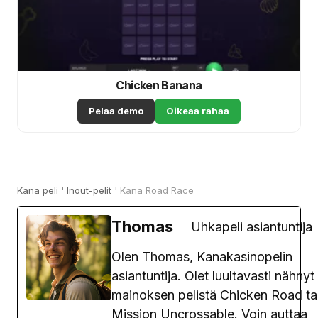
Chicken Banana
Pelaa demo
Oikeaa rahaa
Kana peli
'
Inout-pelit
'
Kana Road Race
Thomas
Uhkapeli asiantuntija
Olen Thomas, Kanakasinopelin
asiantuntija. Olet luultavasti nähnyt
mainoksen pelistä Chicken Road ta
Mission Uncrossable. Voin auttaa