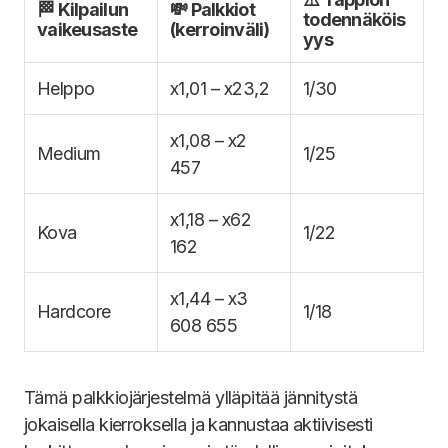
🏁 Kilpailun
💸 Palkkiot
todennäköis
vaikeusaste
(kerroinväli)
yys
Helppo
x1,01 – x23,2
1/30
x1,08 – x2
Medium
1/25
457
x1,18 – x62
Kova
1/22
162
x1,44 – x3
Hardcore
1/18
608 655
Tämä palkkiojärjestelmä ylläpitää jännitystä
jokaisella kierroksella ja kannustaa aktiivisesti