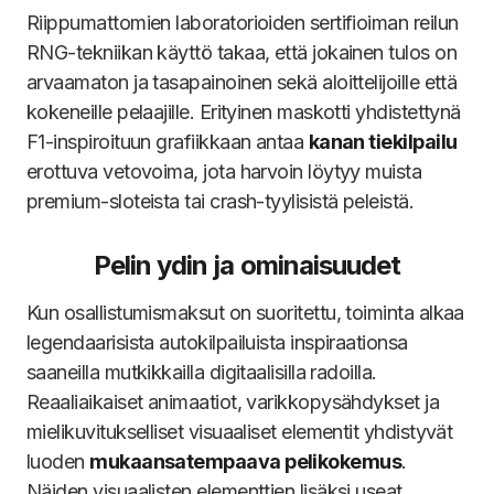
Riippumattomien laboratorioiden sertifioiman reilun
RNG-tekniikan käyttö takaa, että jokainen tulos on
arvaamaton ja tasapainoinen sekä aloittelijoille että
kokeneille pelaajille. Erityinen maskotti yhdistettynä
F1-inspiroituun grafiikkaan antaa
kanan tiekilpailu
erottuva vetovoima, jota harvoin löytyy muista
premium-sloteista tai crash-tyylisistä peleistä.
Pelin ydin ja ominaisuudet
Kun osallistumismaksut on suoritettu, toiminta alkaa
legendaarisista autokilpailuista inspiraationsa
saaneilla mutkikkailla digitaalisilla radoilla.
Reaaliaikaiset animaatiot, varikkopysähdykset ja
mielikuvitukselliset visuaaliset elementit yhdistyvät
luoden
mukaansatempaava pelikokemus
.
Näiden visuaalisten elementtien lisäksi useat