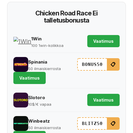
Chicken Road Race Ei
talletusbonusta
1Win
Vaatimus
100 1win-kolikkoa
Spinania
📋
BONUS50
50 ilmaiskierrosta
Vaatimus
Slotoro
Vaatimus
10$/€ vapaa
Winbeatz
📋
BLITZ50
50 ilmaiskierrosta