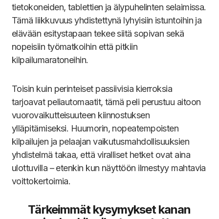
tietokoneiden, tablettien ja älypuhelinten selaimissa.
Tämä liikkuvuus yhdistettynä lyhyisiin istuntoihin ja
elävään esitystapaan tekee siitä sopivan sekä
nopeisiin työmatkoihin että pitkiin
kilpailumaratoneihin.
Toisin kuin perinteiset passiivisia kierroksia
tarjoavat peliautomaatit, tämä peli perustuu aitoon
vuorovaikutteisuuteen kiinnostuksen
ylläpitämiseksi. Huumorin, nopeatempoisten
kilpailujen ja pelaajan vaikutusmahdollisuuksien
yhdistelmä takaa, että viralliset hetket ovat aina
ulottuvilla – etenkin kun näyttöön ilmestyy mahtavia
voittokertoimia.
Tärkeimmät kysymykset kanan