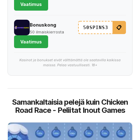
Vaatimus
Bonuskong
📋
50SPINS3
50 ilmaiskierrosta
Vaatimus
Kasinot ja bonukset eivät välttämättä ole saatavilla kaikissa
maissa. Pelaa vastuullisesti. 18+
Samankaltaisia pelejä kuin Chicken
Road Race - Peliitat Inout Games