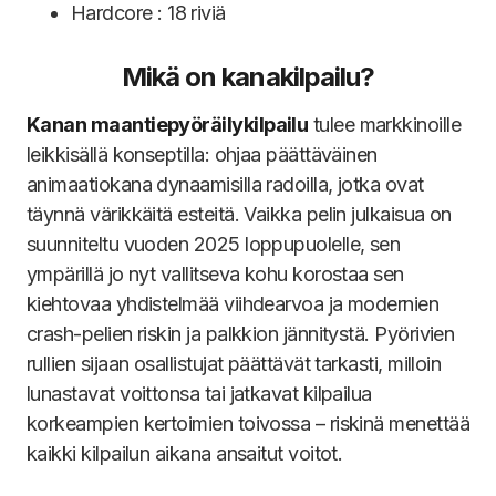
Hardcore : 18 riviä
Mikä on kanakilpailu?
Kanan maantiepyöräilykilpailu
tulee markkinoille
leikkisällä konseptilla: ohjaa päättäväinen
animaatiokana dynaamisilla radoilla, jotka ovat
täynnä värikkäitä esteitä. Vaikka pelin julkaisua on
suunniteltu vuoden 2025 loppupuolelle, sen
ympärillä jo nyt vallitseva kohu korostaa sen
kiehtovaa yhdistelmää viihdearvoa ja modernien
crash-pelien riskin ja palkkion jännitystä. Pyörivien
rullien sijaan osallistujat päättävät tarkasti, milloin
lunastavat voittonsa tai jatkavat kilpailua
korkeampien kertoimien toivossa – riskinä menettää
kaikki kilpailun aikana ansaitut voitot.