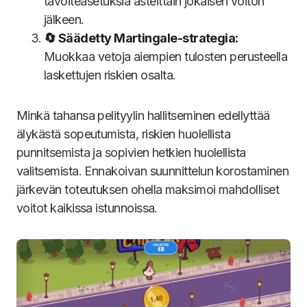
tavoiteasetuksia asteittain jokaisen voiton
jälkeen.
🔄 Säädetty Martingale-strategia:
Muokkaa vetoja aiempien tulosten perusteella
laskettujen riskien osalta.
Minkä tahansa pelityylin hallitseminen edellyttää
älykästä sopeutumista, riskien huolellista
punnitsemista ja sopivien hetkien huolellista
valitsemista. Ennakoivan suunnittelun korostaminen
järkevän toteutuksen ohella maksimoi mahdolliset
voitot kaikissa istunnoissa.