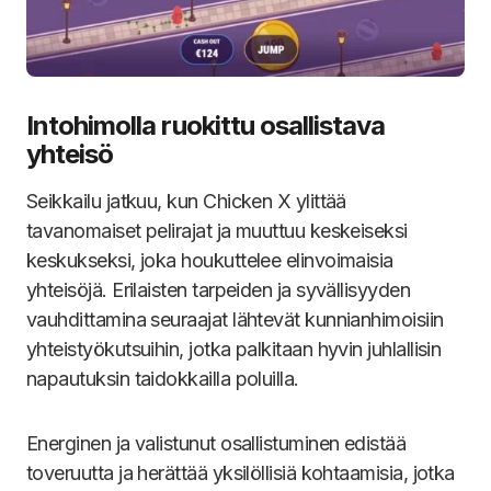
Intohimolla ruokittu osallistava
yhteisö
Seikkailu jatkuu, kun Chicken X ylittää
tavanomaiset pelirajat ja muuttuu keskeiseksi
keskukseksi, joka houkuttelee elinvoimaisia
yhteisöjä. Erilaisten tarpeiden ja syvällisyyden
vauhdittamina seuraajat lähtevät kunnianhimoisiin
yhteistyökutsuihin, jotka palkitaan hyvin juhlallisin
napautuksin taidokkailla poluilla.
Energinen ja valistunut osallistuminen edistää
toveruutta ja herättää yksilöllisiä kohtaamisia, jotka