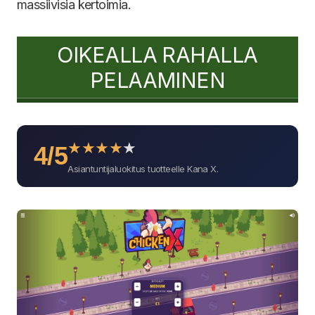
massiivisia kertoimia.
OIKEALLA RAHALLA
PELAAMINEN
★
★
★
★
★
4/5
Asiantuntijaluokitus tuotteelle Kana X.