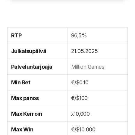
RTP
96,5%
Julkaisupäivä
21.05.2025
Palveluntarjoaja
Million Games
Min Bet
€/$0.10
Max panos
€/$100
Max Kerroin
x10,000
Max Win
€/$10 000