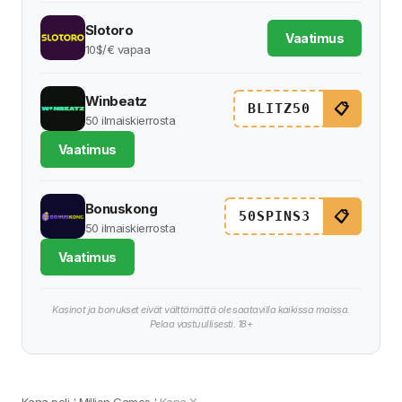
Slotoro
Vaatimus
10$/€ vapaa
Winbeatz
📋
BLITZ50
50 ilmaiskierrosta
Vaatimus
Bonuskong
📋
50SPINS3
50 ilmaiskierrosta
Vaatimus
Kasinot ja bonukset eivät välttämättä ole saatavilla kaikissa maissa.
Pelaa vastuullisesti. 18+