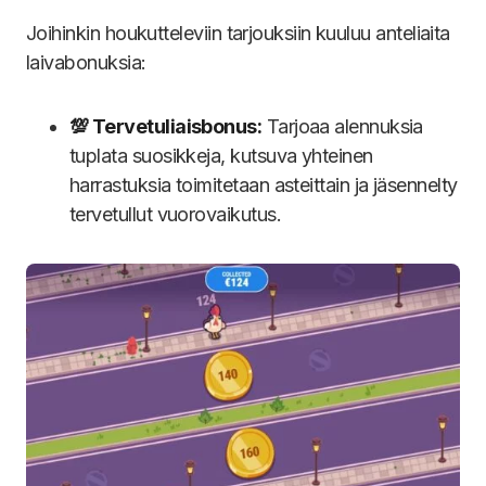
Joihinkin houkutteleviin tarjouksiin kuuluu anteliaita
laivabonuksia:
💯 Tervetuliaisbonus:
Tarjoaa alennuksia
tuplata suosikkeja, kutsuva yhteinen
harrastuksia toimitetaan asteittain ja jäsennelty
tervetullut vuorovaikutus.