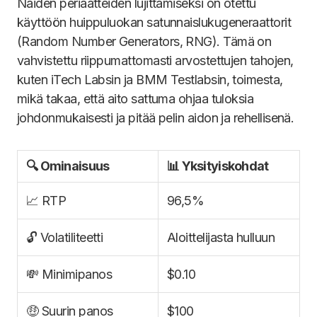
Näiden periaatteiden lujittamiseksi on otettu
käyttöön huippuluokan satunnaislukugeneraattorit
(Random Number Generators, RNG). Tämä on
vahvistettu riippumattomasti arvostettujen tahojen,
kuten iTech Labsin ja BMM Testlabsin, toimesta,
mikä takaa, että aito sattuma ohjaa tuloksia
johdonmukaisesti ja pitää pelin aidon ja rehellisenä.
🔍 Ominaisuus
📊 Yksityiskohdat
📈 RTP
96,5%
🔓 Volatiliteetti
Aloittelijasta hulluun
💸 Minimipanos
$0.10
🤑 Suurin panos
$100