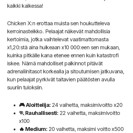
kaikki kaikessa!
Chicken X:n erottaa muista sen houkutteleva
kerroinasteikko. Pelaajat näkevät mahdollisia
kertoimia, jotka vaihtelevat vaatimattomasta
x1,20:stä aina huikeaan x10 000:een sen mukaan,
kuinka pitkälle kana etenee ennen kuin katastrofi
iskee. Nämä mahdolliset palkinnot pitävät
adrenaliinitasot korkealla ja sitoutumisen jatkuvana,
kun pelaajat pyrkivät taitavien päätösten avulla
suuriin tuloksiin.
🎮 Aloittelija:
24 vaihetta, maksimivoitto x20
🏃 Rauhallisesti:
22 vaihetta, maksimivoitto
x100
🔥 Medium:
20 vaihetta, maksimi voitto x500