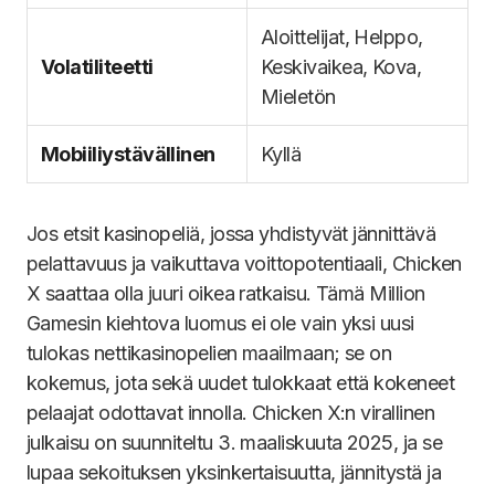
Aloittelijat, Helppo,
Volatiliteetti
Keskivaikea, Kova,
Mieletön
Mobiiliystävällinen
Kyllä
Jos etsit kasinopeliä, jossa yhdistyvät jännittävä
pelattavuus ja vaikuttava voittopotentiaali, Chicken
X saattaa olla juuri oikea ratkaisu. Tämä Million
Gamesin kiehtova luomus ei ole vain yksi uusi
tulokas nettikasinopelien maailmaan; se on
kokemus, jota sekä uudet tulokkaat että kokeneet
pelaajat odottavat innolla. Chicken X:n virallinen
julkaisu on suunniteltu 3. maaliskuuta 2025, ja se
lupaa sekoituksen yksinkertaisuutta, jännitystä ja