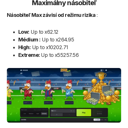
Maximálny násobiteľ
Násobiteľ Max závisí od režimu rizika
:
Low:
Up to x62.12
Médium :
Up to x264.95
High:
Up to x10202.71
Extreme:
Up to x55257.56