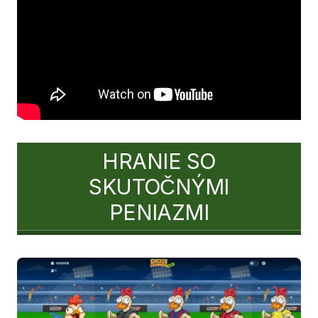
HRANIE SO
SKUTOČNÝMI
PENIAZMI