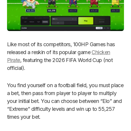
Like most of its competitors, 100HP Games has
released a reskin of its popular game
Chicken
Pirate
, featuring the 2026 FIFA World Cup (not
official).
You find yourself on a football field, you must place
a bet, then pass from player to player to multiply
your initial bet. You can choose between “Elo” and
“Extreme” difficulty levels and win up to 55,257
times your bet.