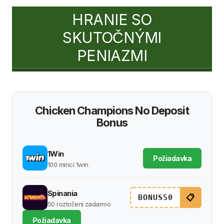
HRANIE SO
SKUTOČNÝMI
PENIAZMI
Chicken Champions No Deposit
Bonus
1Win
Požiadavka
100 mincí 1win
Spinania
📋
BONUS50
50 roztočení zadarmo
Požiadavka