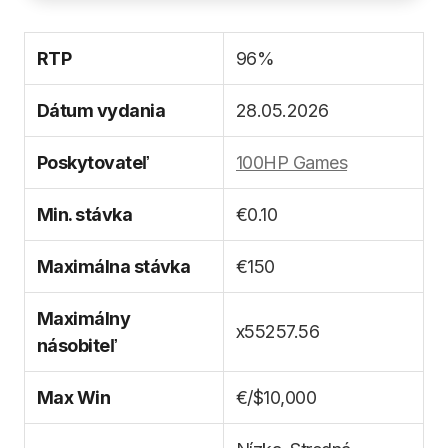
RTP
96%
Dátum vydania
28.05.2026
Poskytovateľ
100HP Games
Min. stávka
€0.10
Maximálna stávka
€150
Maximálny
x55257.56
násobiteľ
Max Win
€/$10,000