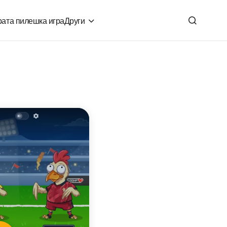
ата пилешка игра
Други