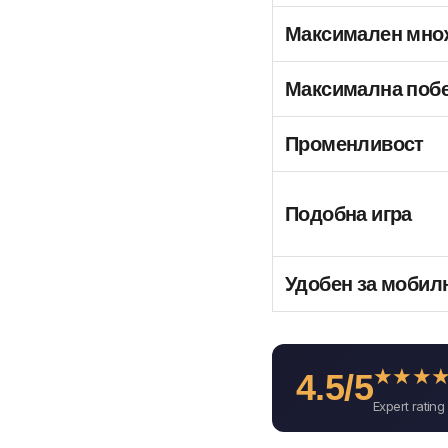
Максимален мно
Максимална поб
Променливост
Подобна игра
Удобен за мобил
★
★
★
4.5/5
Expert ratin