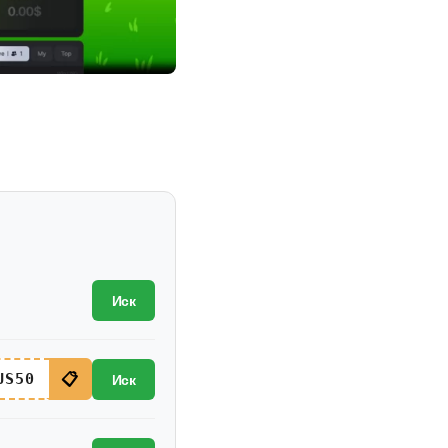
Иск
📋
US50
Иск