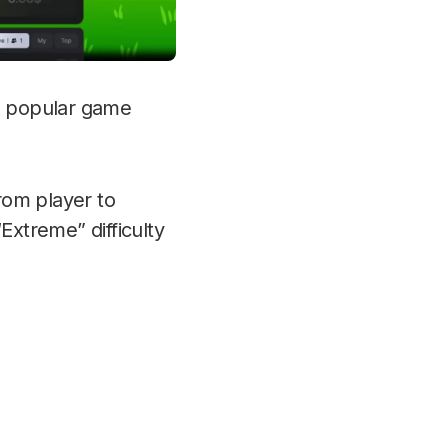
ts popular game
from player to
Extreme” difficulty