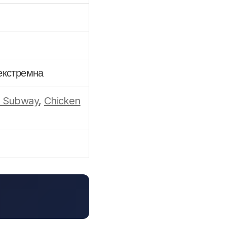
 екстремна
n Subway
,
Chicken