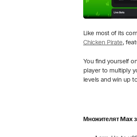
Like most of its co
Chicken Pirate
, fea
You find yourself on
player to multiply y
levels and win up t
Множителят Max за