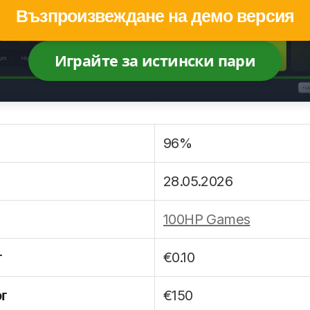
Възпроизвеждане на демо версия
Играйте за истински пари
96%
28.05.2026
100HP Games
г
€0.10
г
€150