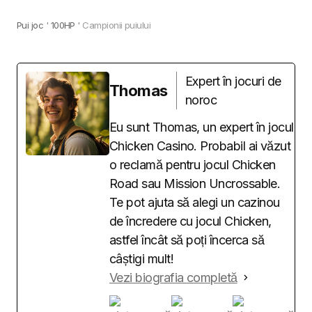
Pui joc
'
100HP
'
Campionii puiului
Expert în jocuri de
Thomas
noroc
Eu sunt Thomas, un expert în jocul
Chicken Casino. Probabil ai văzut
o reclamă pentru jocul Chicken
Road sau Mission Uncrossable.
Te pot ajuta să alegi un cazinou
de încredere cu jocul Chicken,
astfel încât să poți încerca să
câștigi mult!
Vezi biografia completă