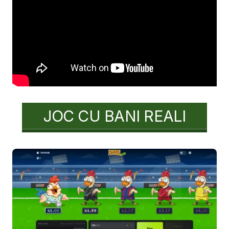
JOC CU BANI REALI