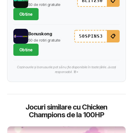
📋
BLITZ50
50 de rotiri gratuite
Obtine
Bonuskong
📋
50SPINS3
50 de rotiri gratuite
Obtine
Cazinourile și bonusurile pot să nu fie disponibile în toate țările. Jucați
responsabil. 18+
Jocuri similare cu Chicken
Champions de la 100HP