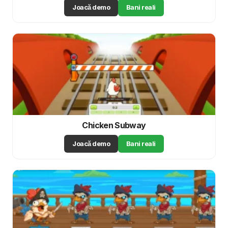
Joacă demo
Bani reali
Chicken Subway
Joacă demo
Bani reali