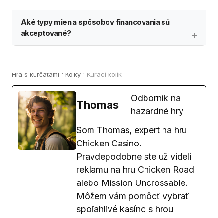
Aké typy mien a spôsobov financovania sú
akceptované?
Hra s kurčatami
'
Kolky
'
Kurací kolík
Odborník na
Thomas
hazardné hry
Som Thomas, expert na hru
Chicken Casino.
Pravdepodobne ste už videli
reklamu na hru Chicken Road
alebo Mission Uncrossable.
Môžem vám pomôcť vybrať
spoľahlivé kasíno s hrou