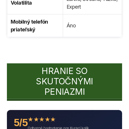
Volatilita
Expert
Mobilný telefón
Áno
priateľský
HRANIE SO
SKUTOČNÝMI
PENIAZMI
★
★
★
★
★
5/5
Odborné hodnotenie pre Kurací kolík