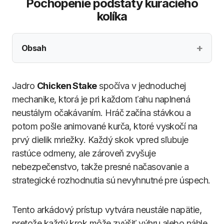
Pochopenie podstaty kuracieho
kolíka
Obsah
Jadro
Chicken Stake
spočíva v jednoduchej
mechanike, ktorá je pri každom ťahu naplnená
neustálym očakávaním. Hráč začína stávkou a
potom pošle animované kurča, ktoré vyskočí na
prvý dielik mriežky. Každý skok vpred sľubuje
rastúce odmeny, ale zároveň zvyšuje
nebezpečenstvo, takže presné načasovanie a
strategické rozhodnutia sú nevyhnutné pre úspech.
Tento arkádový prístup vytvára neustále napätie,
pretože každý krok môže zvýšiť výhru alebo náhle