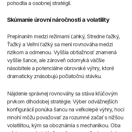
pohodlia a osobnej stratégii.
Skúmanie úrovní náročnosti a volatility
Prepínaním medzi režimami Ľahký, Stredne ťažký,
Ťažký a Veľmi ťažký sa mení rovnováha medzi
rizikom a odmenou. Vyššia obtiažnosť znamená
vyššie šance, ale zároveň odomyká väčšie
násobitele a potenciálne obrovské výhry, ktoré
dramaticky znásobujú počiatočnú stávku.
Nájdenie správnej rovnováhy sa stáva kľúčovým
prvkom dlhodobej stratégie. Výber odvážnejších
konfigurácií ponúka šancu na veľkolepé výhry, hoci
mnohí môžu považovať za rozumné začať s nižšou
volatilitou, kým sa oboznámia s mechanikou. Oba