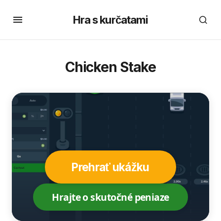
Hra s kurčatami
Chicken Stake
Prehrať ukážku
Hrajte o skutočné peniaze