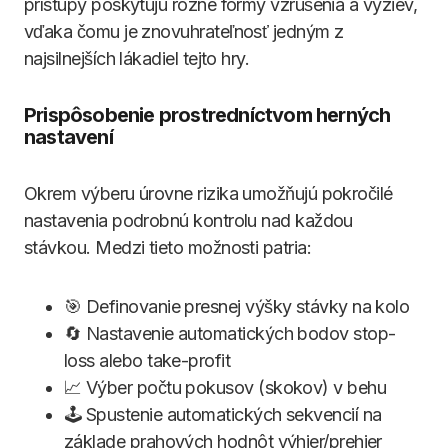
prístupy poskytujú rôzne formy vzrušenia a výziev,
vďaka čomu je znovuhrateľnosť jedným z
najsilnejších lákadiel tejto hry.
Prispôsobenie prostredníctvom herných
nastavení
Okrem výberu úrovne rizika umožňujú pokročilé
nastavenia podrobnú kontrolu nad každou
stávkou. Medzi tieto možnosti patria:
🎯 Definovanie presnej výšky stávky na kolo
🔄 Nastavenie automatických bodov stop-
loss alebo take-profit
📈 Výber počtu pokusov (skokov) v behu
🕹️ Spustenie automatických sekvencií na
základe prahových hodnôt výhier/prehier