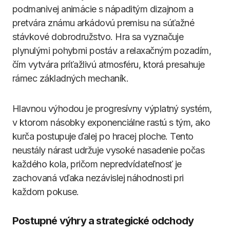
podmanivej animácie s nápaditým dizajnom a
pretvára známu arkádovú premisu na súťažné
stávkové dobrodružstvo. Hra sa vyznačuje
plynulými pohybmi postáv a relaxačným pozadím,
čím vytvára príťažlivú atmosféru, ktorá presahuje
rámec základných mechaník.
Hlavnou výhodou je progresívny výplatný systém,
v ktorom násobky exponenciálne rastú s tým, ako
kurča postupuje ďalej po hracej ploche. Tento
neustály nárast udržuje vysoké nasadenie počas
každého kola, pričom nepredvídateľnosť je
zachovaná vďaka nezávislej náhodnosti pri
každom pokuse.
Postupné výhry a strategické odchody