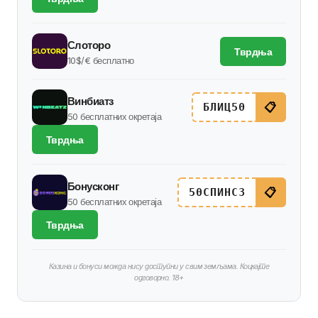
Слоторо
Тврдња
10$/€ бесплатно
Винбиатз
📋
БЛИЦ50
50 бесплатних окретаја
Тврдња
Бонусконг
📋
50СПИНС3
50 бесплатних окретаја
Тврдња
Казина и бонуси можда нису доступни у свим земљама. Коцкајте
одговорно. 18+