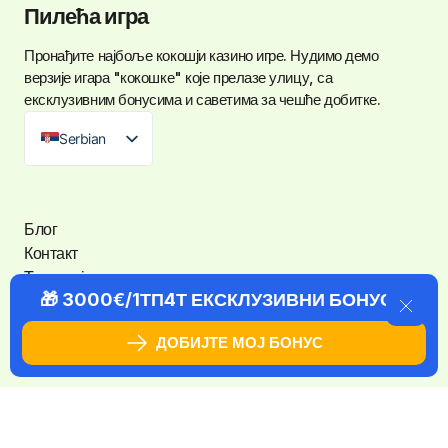
Пилећа игра
Пронађите најбоље
кокошји казино игре
. Нудимо демо
верзије игара "кокошке" које прелазе улицу, са
ексклузивним бонусима и саветима за чешће добитке.
Serbian
Блог
Контакт
Трастпајлот
🎁 3000€/1ТП4Т ЕКСКЛУЗИВНИ БОНУС
Телеграм
Јутјуб
ДОБИЈТЕ МОЈ БОНУС
©️ 2026 - Коцкање у Chicken Game - 🔞 Морате имати