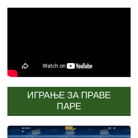
ИГРАЊЕ ЗА ПРАВЕ
ПАРЕ