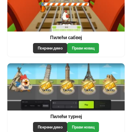
Пилећи сабвеј
Покрени демо
Прави новац
Пилећи турнеј
Покрени демо
Прави новац