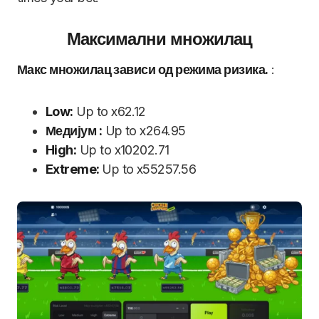
Максимални множилац
Макс множилац зависи од режима ризика.
:
Low:
Up to x62.12
Медијум :
Up to x264.95
High:
Up to x10202.71
Extreme:
Up to x55257.56