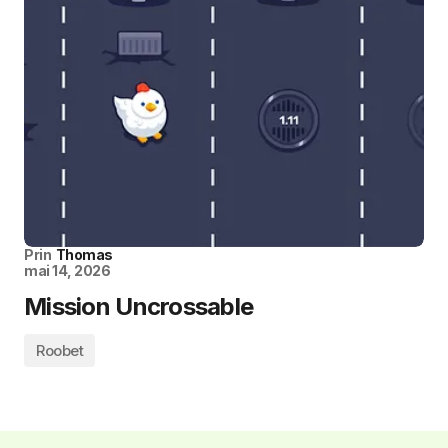
Prin
Thomas
mai 14, 2026
Mission Uncrossable
Roobet