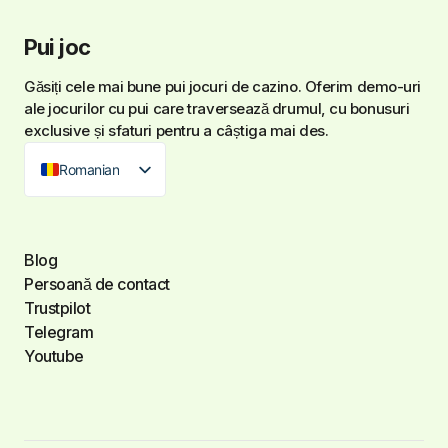
Pui joc
Găsiți cele mai bune
pui jocuri de cazino
. Oferim demo-uri
ale jocurilor cu pui care traversează drumul, cu bonusuri
exclusive și sfaturi pentru a câștiga mai des.
Romanian
Blog
Persoană de contact
Trustpilot
Telegram
Youtube