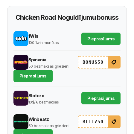
Chicken Road Noguldījumu bonuss
1Win
Pieprasījums
100 1win monētas
Spinania
📋
BONUS50
50 bezmaksas griezieni
Pieprasījums
Slotoro
Pieprasījums
10$/€ bezmaksas
Winbeatz
📋
BLITZ50
50 bezmaksas griezieni