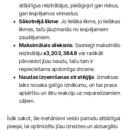
atšķirīgus reizinātājus, pielāgojot gan riskus,
gan iespējamos vinnestus.
Sākotnējā likme
: Jo lielāka likme, jo lielākas
likmes, taču jāuzmanās no iespējamiem
zaudējumiem.
Maksimālais slieksnis
: Sasniegt maksimālo
reizinātāju
x3,203,384.8
var radikāli
pārveidot jūsu naudu, taču tam ir
nepieciešama apdomīga drosme.
Naudas izņemšanas stratēģija
: Izmaksas
laiks nosaka galīgo iznākumu, un tas prasa
apķērību un ātru reakciju uz neparedzamiem
cāļiem.
Īsāk sakot, šie mehānismi veido pamatu atbildīgai
pieejai, lai optimizētu jūsu izredzes un aizsargātu