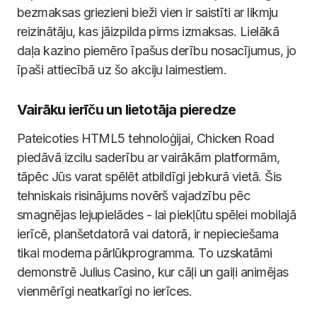
bezmaksas griezieni bieži vien ir saistīti ar likmju
reizinātāju, kas jāizpilda pirms izmaksas. Lielākā
daļa kazino piemēro īpašus derību nosacījumus, jo
īpaši attiecībā uz šo akciju laimestiem.
Vairāku ierīču un lietotāja pieredze
Pateicoties HTML5 tehnoloģijai, Chicken Road
piedāvā izcilu saderību ar vairākām platformām,
tāpēc Jūs varat spēlēt atbildīgi jebkurā vietā. Šis
tehniskais risinājums novērš vajadzību pēc
smagnējas lejupielādes - lai piekļūtu spēlei mobilajā
ierīcē, planšetdatorā vai datorā, ir nepieciešama
tikai moderna pārlūkprogramma. To uzskatāmi
demonstrē Julius Casino, kur cāļi un gaiļi animējas
vienmērīgi neatkarīgi no ierīces.