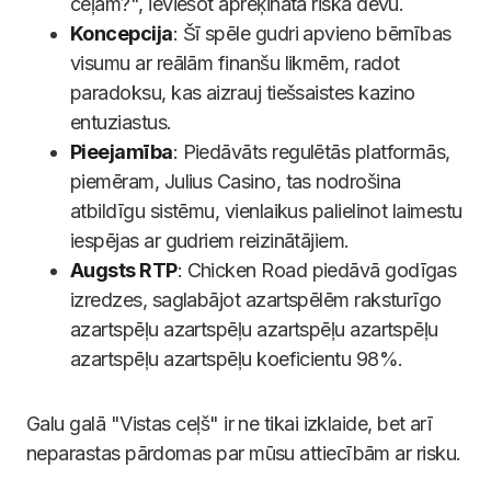
ceļam?", ieviešot aprēķināta riska devu.
Koncepcija
: Šī spēle gudri apvieno bērnības
visumu ar reālām finanšu likmēm, radot
paradoksu, kas aizrauj tiešsaistes kazino
entuziastus.
Pieejamība
: Piedāvāts regulētās platformās,
piemēram, Julius Casino, tas nodrošina
atbildīgu sistēmu, vienlaikus palielinot laimestu
iespējas ar gudriem reizinātājiem.
Augsts RTP
: Chicken Road piedāvā godīgas
izredzes, saglabājot azartspēlēm raksturīgo
azartspēļu azartspēļu azartspēļu azartspēļu
azartspēļu azartspēļu koeficientu 98%.
Galu galā "Vistas ceļš" ir ne tikai izklaide, bet arī
neparastas pārdomas par mūsu attiecībām ar risku.