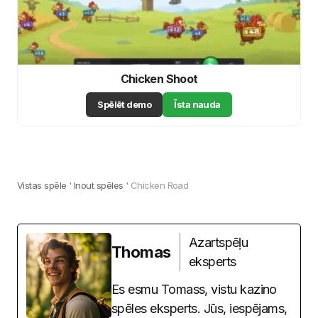
Chicken Shoot
Spēlēt demo
Īsta nauda
Vistas spēle
'
Inout spēles
'
Chicken Road
Azartspēļu
Thomas
eksperts
Es esmu Tomass, vistu kazino
spēles eksperts. Jūs, iespējams,