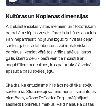
Kultūras un Kopienas dimensijas
Aiz eksistenciālās vistas memiem un filozofiskām
parodijām slēpjas vesels tīmekļa kultūras aspekts.
Fani nepārtraukti no jauna izgudro "Vistas ceļa"
spēles gaitu, radot absurdus vai metaforiskus
darbiņus. Ņemiet vērā tos virālos attēlus, kuros
gailis šķērso ceļu - bieži vien tie ir saistīti ar
negaidītiem punchlines, kas paradoksālā veidā
apšauba pašu spēles jēgu.
Skaidrs, ka entuziasms ir lielāks nekā tikai spēļu
spēlēšana. Straumētāji šo fenomenu ir izmantojuši,
piemēram, #RoadToGoldenEgg - mēģinājumi
sasniegt konkrētus mērķus. Vai zinājāt, ka dažās