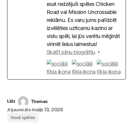
esat redzējuši spēles Chicken
Road vai Mission Uncrossable
reklāmu. Es varu jums palīdzēt
izvēlēties uzticamu kazino ar
vistu spēli, lai jūs varētu mēģināt
vinnēt lielus laimestus!
Skatīt pilnu biogrāfiju
Līdz
Thomas
maijs 13, 2026
Atjaunināts
Inout spēles