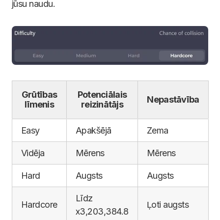
jūsu naudu.
Grūtības
Potenciālais
Nepastāvība
līmenis
reizinātājs
Easy
Apakšējā
Zema
Vidēja
Mērens
Mērens
Hard
Augsts
Augsts
Līdz
Hardcore
Ļoti augsts
x3,203,384.8