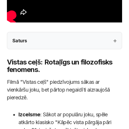
Saturs
Vistas ceļš: Rotaļīgs un filozofisks
fenomens.
Filmā "Vistas ceļš" piedzīvojums sākas ar
vienkāršu joku, bet pārtop negaidīti aizraujošā
pieredzē.
Izcelsme
: Sākot ar populāru joku, spēle
atkārto klasisko "Kāpēc vista pārgāja pāri