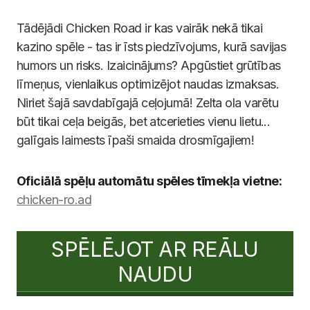
Tādējādi Chicken Road ir kas vairāk nekā tikai
kazino spēle - tas ir īsts piedzīvojums, kurā savijas
humors un risks. Izaicinājums? Apgūstiet grūtības
līmeņus, vienlaikus optimizējot naudas izmaksas.
Niriet šajā savdabīgajā ceļojumā! Zelta ola varētu
būt tikai ceļa beigās, bet atcerieties vienu lietu...
galīgais laimests īpaši smaida drosmīgajiem!
Oficiālā spēļu automātu spēles tīmekļa vietne:
chicken-ro.ad
SPĒLĒJOT AR REĀLU
NAUDU