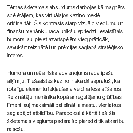
Tēmas šķietamais absurdums darbojas kā magnēts
spēlētājiem, kas virtuālajos kazino meklē
oriģinalitāti. Šis kontrasts starp vizuālo vieglumu un
finanšu mehāniku rada unikālu spriedzi. Iesaistītais
humors ļauj pieiet azartspēlēm vieglprātīgāk,
savukārt reizinātāji un prēmijas saglabā stratēģisko
interesi.
Humora un reāla riska apvienojums rada īpašu
alķīmiju. Tiešsaistes kazino ir skaidri sapratuši, ka
rotaļīgu elementu iekļaušana veicina iesaistīšanos.
Reizinātāju mehānika kopā ar regulējamu grūtības
līmeni ļauj maksimāli palielināt laimestu, vienlaikus
saglabājot atbildību. Paradoksālā kārtā tieši šis
šķietamais vieglums padara šo pieredzi tik atkarību
raisošu.