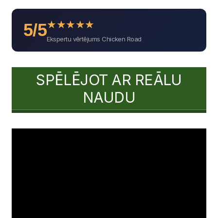
★
★
★
★
★
5/5
Ekspertu vērtējums Chicken Road
SPĒLĒJOT AR REĀLU
NAUDU