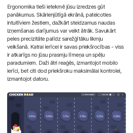
Ergonomika tieši ietekmē jūsu izredzes gūt
panākumus. Skārienjūtīgā ekrānā, pateicoties
intuitīviem žestiem, dažkārt steidzamus naudas
izņemšanas darījumus var veikt ātrāk. Savukārt
peles precizitāte palīdz sarežģītāku likmju
veikšanā. Katrai ierīcei ir savas priekšrocības - viss
ir atkarīgs no jūsu prasmju līmeņa un spēļu
paradumiem. Daži ātri reaģēs, izmantojot mobilo
ierīci, bet citi dod priekšroku maksimālai kontrolei,
izmantojot datoru.