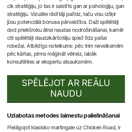
cik stratēģiju, jo tas ir saistīts gan ar psiholoģiju, gan
stratēģiju. Vizuālie rādītāji palīdz, taču visu izšķir
jūsu potenciālā bonusa pārvaldība. Daži spēlētāji
dod priekšroku ātrai naudas nodrošināšanai, kamēr
citi spēlētāji daudzkāršotāju spiež līdz pašai
robežai. Atbildīgs noteikums: pēc trim neveiksmēm
pēc kārtas, pirms mēģināt vēlreiz, labāk
konsultēties ar ekspertu atsauksmēm.
SPĒLĒJOT AR REĀLU
NAUDU
Uzlabotas metodes laimestu palielināšanai
Pielāgojot klasisko martingale uz Chicken Road, ir