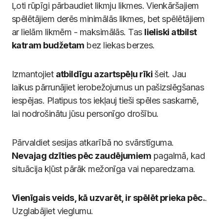
Ļoti rūpīgi pārbaudiet likmju likmes. Vienkāršajiem
spēlētājiem derēs minimālās likmes, bet spēlētājiem
ar lielām likmēm - maksimālās. Tas
lieliski atbilst
katram budžetam
bez liekas berzes.
Izmantojiet
atbildīgu azartspēļu rīki
šeit. Jau
laikus pārrunājiet ierobežojumus un pašizslēgšanas
iespējas. Platipus tos iekļauj tieši spēles saskarnē,
lai nodrošinātu jūsu personīgo drošību.
Pārvaldiet sesijas atkarībā no svārstīguma.
Nevajag dzīties pēc zaudējumiem
pagalmā, kad
situācija kļūst pārāk mežonīga vai neparedzama.
Vienīgais veids, kā uzvarēt, ir spēlēt prieka pēc.
.
Uzglabājiet vieglumu.