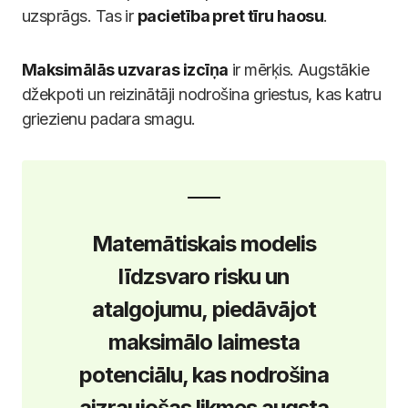
uzsprāgs. Tas ir
pacietība pret tīru haosu
.
Maksimālās uzvaras izcīņa
ir mērķis. Augstākie
džekpoti un reizinātāji nodrošina griestus, kas katru
griezienu padara smagu.
Matemātiskais modelis
līdzsvaro risku un
atalgojumu, piedāvājot
maksimālo laimesta
potenciālu, kas nodrošina
aizraujošas likmes augsta