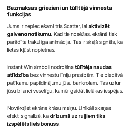
Bezmaksas griezieni un tūlītējā vinnesta
funkcijas
Jums ir nepieciešami trīs Scatter, lai
aktivizēt
galveno notikumu
. Kad tie nosēžas, ekrānā tiek
parādīta trakulīga animācija. Tas ir skaļš signāls, ka
lietas kļūst nopietnas.
Instant Win simboli nodrošina
tūlītēja naudas
atlīdzība
bez vinnestu līniju prasībām. Tie piedāvā
patīkamu papildinājumu jūsu bankrolam. Tas uztur
jūsu bilanci veselīgu, kamēr gaidāt lielākas iespējas.
Novērojiet ekrāna krāsu maiņu. Unikāli skaņas
efekti signalizē, ka
drīzumā uz ruļļiem tiks
izspēlēts liels bonuss
.