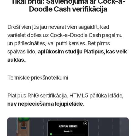
Tikai brīdi: Savienojuma ar Cock-a-
Doodle Cash verifikācija
Droši vien jūs jau nevarat vien sagaidīt, kad
varēsiet doties uz Cock-a-Doodle Cash pagalmu
un pārliecināties, vai putni ķersies. Bet pirms
spalvas lido,
aplūkosim studiju Platipus, kas velk
auklas.
.
Tehniskie priekšnoteikumi
Platipus RNG sertifikācija, HTML5 pārlūka ielāde,
nav nepieciešama lejupielāde
.