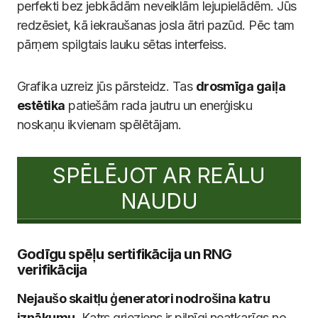
perfekti bez jebkādām neveiklām lejupielādēm. Jūs
redzēsiet, kā iekraušanas josla ātri pazūd. Pēc tam
pārņem spilgtais lauku sētas interfeiss.
Grafika uzreiz jūs pārsteidz. Tas
drosmīga gaiļa
estētika
patiešām rada jautru un enerģisku
noskaņu ikvienam spēlētājam.
SPĒLĒJOT AR REĀLU
NAUDU
Godīgu spēļu sertifikācija un RNG
verifikācija
Nejaušo skaitļu ģeneratori nodrošina katru
iznākumu
. Katrs grieziens ir pilnīgi neatkarīgs no