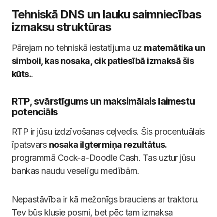
Tehniskā DNS un lauku saimniecības
izmaksu struktūras
Pārejam no tehniskā iestatījuma uz
matemātika un
simboli, kas nosaka, cik patiesībā izmaksā šis
kūts.
.
RTP, svārstīgums un maksimālais laimestu
potenciāls
RTP ir jūsu izdzīvošanas ceļvedis. Šis procentuālais
īpatsvars
nosaka ilgtermiņa rezultātus.
programmā Cock-a-Doodle Cash. Tas uztur jūsu
bankas naudu veselīgu medībām.
Nepastāvība ir kā mežonīgs brauciens ar traktoru.
Tev būs klusie posmi, bet pēc tam izmaksa