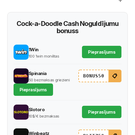
Cock-a-Doodle Cash Noguldījumu
bonuss
1Win
Pieprasījums
100 1win monētas
Spinania
📋
BONUS50
50 bezmaksas griezieni
Pieprasījums
Slotoro
Pieprasījums
10$/€ bezmaksas
Winbeatz