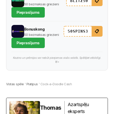
📋
BLITZ50
50 bezmaksas griezieni
Pieprasījums
Bonuskong
📋
50SPINS3
50 bezmaksas griezieni
Pieprasījums
Kazino un prēmijas var nebūt pieejamas visās valstīs. Spēlējiet atbildīgi.
18+
Vistas spēle
'
Platipus
'
Cock-a-Doodle Cash
Azartspēļu
Thomas
eksperts