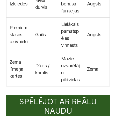
Klēts
Izkliedes
bonusa
Augsts
durvis
funkcijas
Lielākais
Premium
pamatsp
klases
Gailis
Augsts
ēles
dzīvnieki
vinnests
Mazie
Zema
Dūzis /
uzvarētāj
līmeņa
Zema
karalis
u
kartes
pildvielas
SPĒLĒJOT AR REĀLU
NAUDU