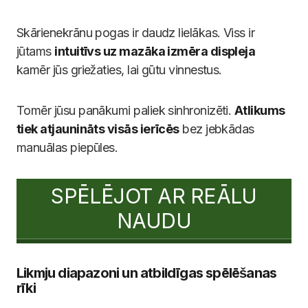
Skārienekrānu pogas ir daudz lielākas. Viss ir
jūtams
intuitīvs uz mazāka izmēra displeja
kamēr jūs griežaties, lai gūtu vinnestus.
Tomēr jūsu panākumi paliek sinhronizēti.
Atlikums
tiek atjaunināts visās ierīcēs
bez jebkādas
manuālas piepūles.
SPĒLĒJOT AR REĀLU
NAUDU
Likmju diapazoni un atbildīgas spēlēšanas
rīki