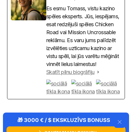
Es esmu Tomass, vistu kazino
spēles eksperts. Jūs, iespējams,
esat redzējuši spēles Chicken
Road vai Mission Uncrossable
reklāmu. Es varu jums palīdzēt
izvēlēties uzticamu kazino ar
vistu spēli, lai jūs varētu mēģināt
vinnēt lielus laimestus!
Skatīt pilnu biogrāfiju
🎁 3000 € / $ EKSKLUZĪVS BONUSS
Līdz
Thomas
maijs 13, 2026
Atjaunināts