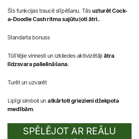
Šīs funkcijas traucē slīpēšanu. Tās
uzturēt Cock-
a-Doodle Cash ritma sajūtu ļoti ātri.
.
Standarta bonuss
Tūlītējie vinnesti un izkliedes aktivizētāji
ātra
līdzsvara palielināšana
.
Turēt un uzvarēt
Lipīgi simboli un
atkārtoti griezieni džekpota
medībām
.
SPĒLĒJOT AR REĀLU