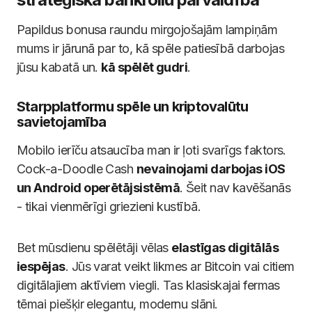
Papildus bonusa raundu mirgojošajām lampiņām
mums ir jārunā par to, kā spēle patiesībā darbojas
jūsu kabatā un.
kā spēlēt gudri
.
Starpplatformu spēle un kriptovalūtu
savietojamība
Mobilo ierīču atsaucība man ir ļoti svarīgs faktors.
Cock-a-Doodle Cash
nevainojami darbojas iOS
un Android operētājsistēmā
. Šeit nav kavēšanās
- tikai vienmērīgi griezieni kustībā.
Bet mūsdienu spēlētāji vēlas
elastīgas digitālās
iespējas
. Jūs varat veikt likmes ar Bitcoin vai citiem
digitālajiem aktīviem viegli. Tas klasiskajai fermas
tēmai piešķir elegantu, modernu slāni.