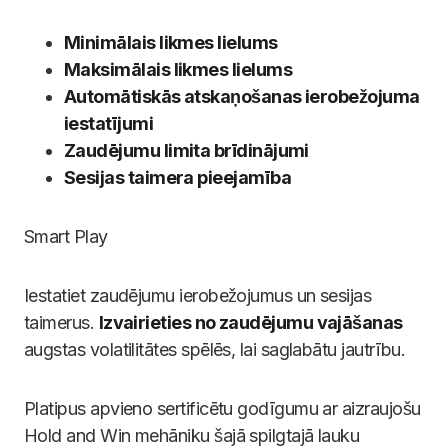
Minimālais likmes lielums
Maksimālais likmes lielums
Automātiskās atskaņošanas ierobežojuma
iestatījumi
Zaudējumu limita brīdinājumi
Sesijas taimera pieejamība
Smart Play
Iestatiet zaudējumu ierobežojumus un sesijas
taimerus.
Izvairieties no zaudējumu vajāšanas
augstas volatilitātes spēlēs, lai saglabātu jautrību.
Platipus apvieno sertificētu godīgumu ar aizraujošu
Hold and Win mehāniku šajā spilgtajā lauku