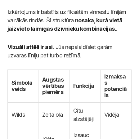
Izkārtojums ir balstīts uz fiksētām vinnestu līnijām
vairākās rindās. Šī struktūra
nosaka, kurā vietā
jāizvieto laimīgās dzīvnieku kombinācijas.
.
Vizuāli attēli ir asi
. Jūs nepalaidīsiet garām
uzvaras līniju pat turbo režīmā.
Izmaksa
Augstas
Simbola
s
vērtības
Funkcija
veids
potenciā
piemērs
ls
Citu
Wilds
Zelta ola
Vidēja
aizstājēji
Izsauc