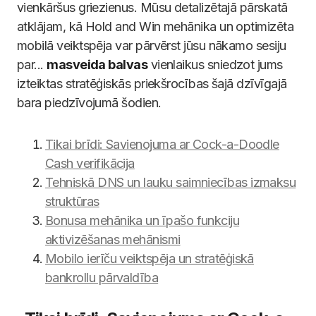
vienkāršus griezienus. Mūsu detalizētajā pārskatā
atklājam, kā Hold and Win mehānika un optimizēta
mobilā veiktspēja var pārvērst jūsu nākamo sesiju
par...
masveida balvas
vienlaikus sniedzot jums
izteiktas stratēģiskās priekšrocības šajā dzīvīgajā
bara piedzīvojumā šodien.
Tikai brīdi: Savienojuma ar Cock-a-Doodle
Cash verifikācija
Tehniskā DNS un lauku saimniecības izmaksu
struktūras
Bonusa mehānika un īpašo funkciju
aktivizēšanas mehānismi
Mobilo ierīču veiktspēja un stratēģiskā
bankrollu pārvaldība