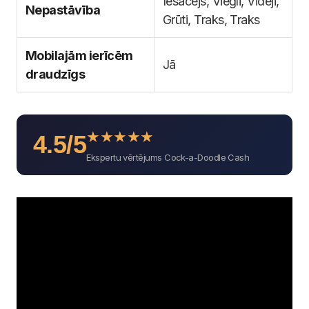
Iesācējs, Viegli, Vidēji,
Nepastāvība
Grūti, Traks, Traks
Mobilajām ierīcēm
Jā
draudzīgs
★
★
★
★
★
4.5/5
Ekspertu vērtējums Cock-a-Doodle Cash