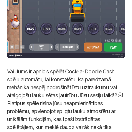
Vai Jums ir apnicis spēlēt Cock-a-Doodle Cash
spēļu automātu, lai konstatētu, ka paredzamā
mehānika nespēj nodrošināt īstu uztraukumu vai
atalgojošu lauku sētas jautrību Jūsu sesiju laikā? Šī
Platipus spēle risina jūsu neapmierinātības
problēmu, apvienojot spilgtu lauku atmosfēru ar
unikālām funkcijām, kas īpaši izstrādātas
spēlētājiem, kuri meklē daudz vairāk nekā tikai