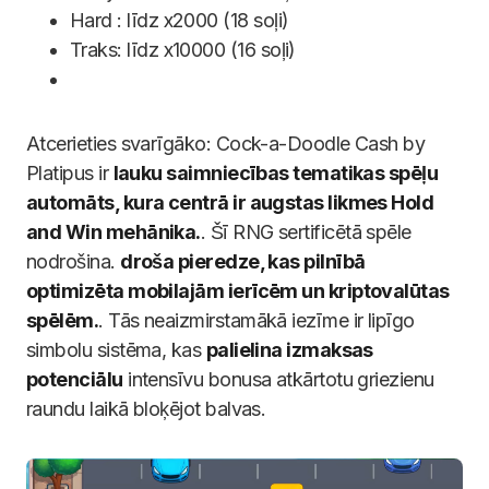
Hard : līdz x2000 (18 soļi)
Traks: līdz x10000 (16 soļi)
Atcerieties svarīgāko: Cock-a-Doodle Cash by
Platipus ir
lauku saimniecības tematikas spēļu
automāts, kura centrā ir augstas likmes Hold
and Win mehānika.
. Šī RNG sertificētā spēle
nodrošina.
droša pieredze, kas pilnībā
optimizēta mobilajām ierīcēm un kriptovalūtas
spēlēm.
. Tās neaizmirstamākā iezīme ir lipīgo
simbolu sistēma, kas
palielina izmaksas
potenciālu
intensīvu bonusa atkārtotu griezienu
raundu laikā bloķējot balvas.