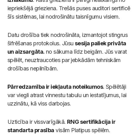
iepriekšējā grieziena. Trešās puses auditori sertificē
šīs sistēmas, lai nodrošinātu taisnīgumu visiem.
Datu drošība tiek nodrošināta, izmantojot stingrus
šifrēšanas protokolus. Jūsu
sesija paliek privāta
un aizsargāta.
no sākuma līdz beigām. Jūs varat
spēlēt, neuztraucoties par jebkādām tehniskām
drošības nepilnībām.
Pārredzamība ir iekļauta noteikumos
. Spēlētāji
var viegli atrast vinnestu tabulu un iestatījumus, lai
uzzinātu, kā viss darbojas.
Uzticība ir vissvarīgākā.
RNG sertifikācija ir
standarta prasība
visām Platipus spēlēm.