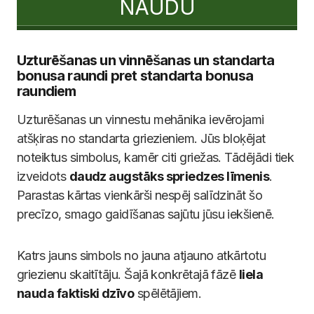
NAUDU
Uzturēšanas un vinnēšanas un standarta
bonusa raundi pret standarta bonusa
raundiem
Uzturēšanas un vinnestu mehānika ievērojami
atšķiras no standarta griezieniem. Jūs bloķējat
noteiktus simbolus, kamēr citi griežas. Tādējādi tiek
izveidots
daudz augstāks spriedzes līmenis
.
Parastas kārtas vienkārši nespēj salīdzināt šo
precīzo, smago gaidīšanas sajūtu jūsu iekšienē.
Katrs jauns simbols no jauna atjauno atkārtotu
griezienu skaitītāju. Šajā konkrētajā fāzē
liela
nauda faktiski dzīvo
spēlētājiem.