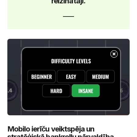
reizinātāji.
Mobilo ierīču veiktspēja un
stratēģiskā bankrollu pārvaldība