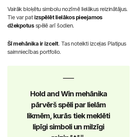
Vairāk bloķētu simbolu nozīmē lielākus reizinātājus.
Tie var pat
izspēlēt lielākos pieejamos
džekpotus
spēlē arī šodien.
Šī mehānika ir izcelt
. Tas noteikti izceļas Platipus
saimniecības portfolio.
Hold and Win mehānika
pārvērš spēli par lielām
likmēm, kurās tiek meklēti
lipīgi simboli un milzīgi