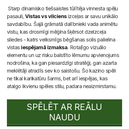
Starp dinamisko tiešsaistes tūlītēja vinnesta spēļu
pasauli,
Vistas vs vilciens
izceļas ar savu unikālo
savdabību. Šajā grāmatā dalībnieki vada animētu
vistu, kas drosmīgi mēģina šķērsot dzelzceļa
sliedes - katrs veiksmīgs bēgšanas solis palielina
vistas
iespējamā izmaksa
. Rotaļīgo vizuālo
elementu un uz risku balstīto lēmumu apvienojums
nodrošina, ka gan piesardzīgi stratēģi, gan azarta
meklētāji atradīs sev ko saistošu. Šo kazino spēli
ne tikai karikatūru šarms, bet arī iespējas, kas
atalgo ikvienu spēles stilu, padara neaizmirstamu.
SPĒLĒT AR REĀLU
NAUDU