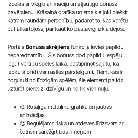
izceļas ar vieglu animāciju un atjautīgu bonusa
pavērsienu. Krāsainā grafika un smalkie joki piešķir
katram raundam personību, padarot to, kas varētu
būt atkārtojošs, par kaut ko pastāvīgi izklaidējošu.
Portāls
Bonusa skrējiens
funkcija ievieš papildu
neparedzamību. Šis bonuss dod papildu iespēju
iegūt vērtību spēles laikā, pastiprinot sajūtu, ka
jebkurā brīdī var rasties pārsteigumi. Tiem, kas ir
noguruši no līdzīgām spēlēm, šie elementi palīdz
uzturēt pieredzi dzīvīgu un ne tik vienmuļu.
🎨 Rotaļīga multfilmu grafika un jautras
animācijas
🤔 Regulējams riska un atdeves līdzsvars ar
četriem sarežģītības līmeņiem