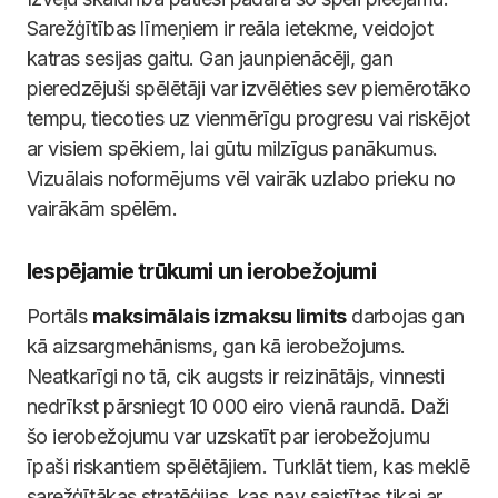
Sarežģītības līmeņiem ir reāla ietekme, veidojot
katras sesijas gaitu. Gan jaunpienācēji, gan
pieredzējuši spēlētāji var izvēlēties sev piemērotāko
tempu, tiecoties uz vienmērīgu progresu vai riskējot
ar visiem spēkiem, lai gūtu milzīgus panākumus.
Vizuālais noformējums vēl vairāk uzlabo prieku no
vairākām spēlēm.
Iespējamie trūkumi un ierobežojumi
Portāls
maksimālais izmaksu limits
darbojas gan
kā aizsargmehānisms, gan kā ierobežojums.
Neatkarīgi no tā, cik augsts ir reizinātājs, vinnesti
nedrīkst pārsniegt 10 000 eiro vienā raundā. Daži
šo ierobežojumu var uzskatīt par ierobežojumu
īpaši riskantiem spēlētājiem. Turklāt tiem, kas meklē
sarežģītākas stratēģijas, kas nav saistītas tikai ar