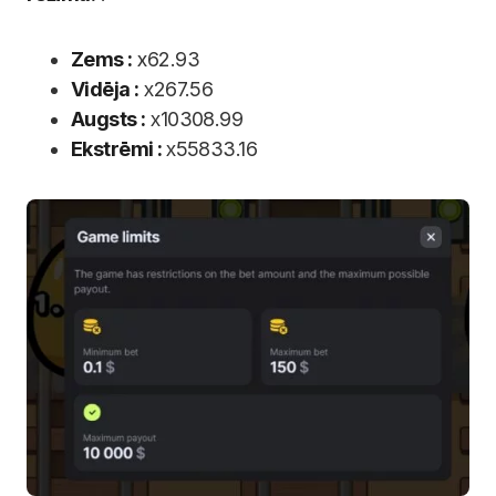
Zems :
x62.93
Vidēja :
х267.56
Augsts :
х10308.99
Ekstrēmi :
х55833.16