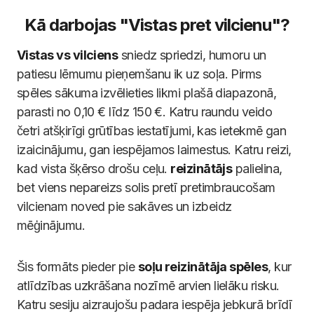
Kā darbojas "Vistas pret vilcienu"?
Vistas vs vilciens
sniedz spriedzi, humoru un
patiesu lēmumu pieņemšanu ik uz soļa. Pirms
spēles sākuma izvēlieties likmi plašā diapazonā,
parasti no 0,10 € līdz 150 €. Katru raundu veido
četri atšķirīgi grūtības iestatījumi, kas ietekmē gan
izaicinājumu, gan iespējamos laimestus. Katru reizi,
kad vista šķērso drošu ceļu.
reizinātājs
palielina,
bet viens nepareizs solis pretī pretimbraucošam
vilcienam noved pie sakāves un izbeidz
mēģinājumu.
Šis formāts pieder pie
soļu reizinātāja spēles
, kur
atlīdzības uzkrāšana nozīmē arvien lielāku risku.
Katru sesiju aizraujošu padara iespēja jebkurā brīdī