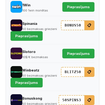
1Win
Pieprasījums
100 1win monētas
Spinania
📋
BONUS50
50 bezmaksas griezieni
Pieprasījums
Slotoro
Pieprasījums
10$/€ bezmaksas
Winbeatz
📋
BLITZ50
50 bezmaksas griezieni
Pieprasījums
Bonuskong
📋
50SPINS3
50 bezmaksas griezieni