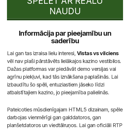
SPĒLĒT AR REĀLU
NAUDU
Informācija par pieejamību un
saderību
Lai gan tas izraisa lielu interesi,
Vistas vs vilciens
vēl nav plaši pārstāvēts lielākajos kazino vestibilos.
Dažas platformas var piedāvāt demo versijas vai
agrīnu piekļuvi, kad tās iznākšana paplašinās. Lai
izbaudītu šo spēli, entuziastiem jāseko līdzi
atbalstītajiem kazino, jo pieejamība palielinās.
Pateicoties mūsdienīgajam HTML5 dizainam, spēle
darbojas vienmērīgi gan galddatoros, gan
planšetdatoros un viedtālruņos. Lai gan oficiāli RTP