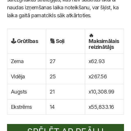
naudas izņemšanas laika noteikšanu, var šķist, ka
laika gaitā pamatcikls sāk atkārtoties.
🔥
🕹️ Grūtības
🔢 Soļi
Maksimālais
reizinātājs
Zema
27
x62.93
Vidēja
25
x267.56
Augsts
21
x10,308.99
Ekstrēms
14
x55,833.16