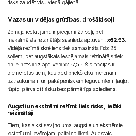
risks zaudēt visu vienā gājienā.
Mazas un vidējas grūtības: drošāki soļi
Zemajā iestatījumā ir pieejami 27 soļi, bet
maksimālais reizinātājs sasniedz aptuveni.
x62.93
.
Vidējā režīmā skrējiens tiek samazināts līdz 25
soļiem, bet augstākais iespējamais reizinātājs tiek
palielināts līdz aptuveni x267,56. Šīs opcijas ir
piemērotas tiem, kas dod priekšroku mērenam
uztraukumam un pakāpeniskiem ieguvumiem, ļaujot
rūpīgi pārvaldīt risku bez pārmērīga spiediena.
Augsti un ekstrēmi režīmi: liels risks, lielāki
reizinātāji
Tiem, kas alkst saviļņojuma, augstie un ekstrēmie
iestatījumi ievērojami palielina likmi. Augstais