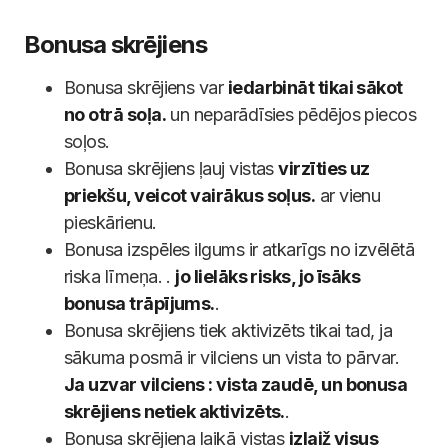
Bonusa skrējiens
Bonusa skrējiens var
iedarbināt tikai sākot
no otrā soļa.
un neparādīsies pēdējos piecos
soļos.
Bonusa skrējiens ļauj vistas
virzīties uz
priekšu, veicot vairākus soļus.
ar vienu
pieskārienu.
Bonusa izspēles ilgums ir atkarīgs no izvēlētā
riska līmeņa. .
jo lielāks risks, jo īsāks
bonusa trāpījums.
.
Bonusa skrējiens tiek aktivizēts tikai tad, ja
sākuma posmā ir vilciens un vista to pārvar.
Ja uzvar vilciens : vista zaudē, un bonusa
skrējiens netiek aktivizēts.
.
Bonusa skrējiena laikā vistas
izlaiž visus