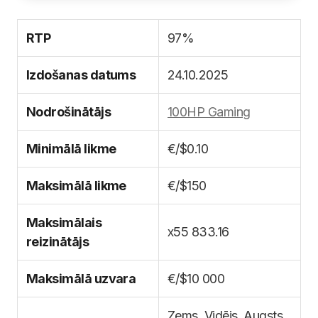
RTP
97%
Izdošanas datums
24.10.2025
Nodrošinātājs
100HP Gaming
Minimālā likme
€/$0.10
Maksimālā likme
€/$150
Maksimālais
х55 833.16
reizinātājs
Maksimālā uzvara
€/$10 000
Zems, Vidējs, Augsts,