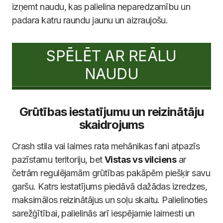
izņemt naudu, kas palielina neparedzamību un
padara katru raundu jaunu un aizraujošu.
SPĒLĒT AR REĀLU
NAUDU
Grūtības iestatījumu un reizinātāju
skaidrojums
Crash stila vai laimes rata mehānikas fani atpazīs
pazīstamu teritoriju, bet
Vistas vs vilciens
ar
četrām regulējamām grūtības pakāpēm piešķir savu
garšu. Katrs iestatījums piedāvā dažādas izredzes,
maksimālos reizinātājus un soļu skaitu. Palielinoties
sarežģītībai, palielinās arī iespējamie laimesti un