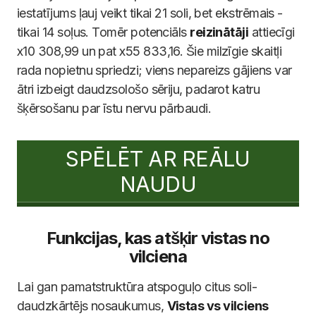
iestatījums ļauj veikt tikai 21 soli, bet ekstrēmais -
tikai 14 soļus. Tomēr potenciāls
reizinātāji
attiecīgi
x10 308,99 un pat x55 833,16. Šie milzīgie skaitļi
rada nopietnu spriedzi; viens nepareizs gājiens var
ātri izbeigt daudzsološo sēriju, padarot katru
šķērsošanu par īstu nervu pārbaudi.
SPĒLĒT AR REĀLU
NAUDU
Funkcijas, kas atšķir vistas no
vilciena
Lai gan pamatstruktūra atspoguļo citus soli-
daudzkārtējs nosaukumus,
Vistas vs vilciens