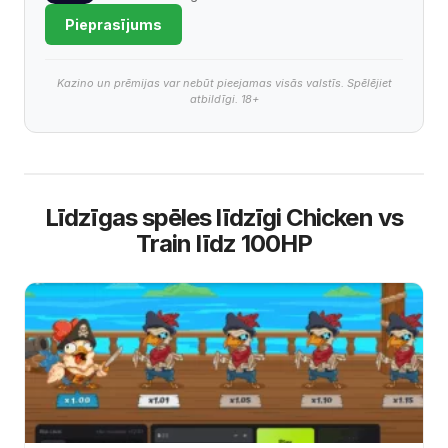
Pieprasījums
Kazino un prēmijas var nebūt pieejamas visās valstīs. Spēlējiet
atbildīgi. 18+
Līdzīgas spēles līdzīgi Chicken vs
Train līdz 100HP