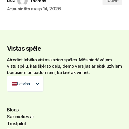
100HP
Līdz
Thomas
maijs 14, 2026
Atjaunināts
Vistas spēle
Atrodiet labāko
vistas kazino spēles
. Mēs piedāvājam
vistu spēļu, kas šķērso ceļu, demo versijas ar ekskluzīviem
bonusiem un padomiem, kā biežāk vinnēt.
Latvian
Blogs
Sazinieties ar
Trustpilot