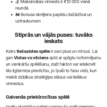
💰 Maksimālais vinnests ir €10 000 vienā
raundā.
🚂 Bonusa skrējiens papildu dažādībai un
uztraukumam
Stiprās un vājās puses: tuvāks
ieskats
Katrs
tiešsaistes spēle
ir savi plusi un mīnusi. Lai
gan
Vistas vs vilciens
spīd ar spilgtu noformējumu
un vienkāršu spēlēšanu, daži faktori var ietekmēt
tās ilgtermiņa pievilcību, jo īpaši to fanu vidū, kuri
meklē dziļākus stratēģijas slāņus vai lielākus
vinnestus.
Galvenās priekšrocības spēlē
Izvēļu skaidrība patiesi padara šo spēli pieejamu.