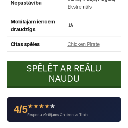
Nepastāvība
Ekstremāls
Mobilajām ierīcēm
Jā
draudzīgs
Citas spēles
Chicken Pirate
SPĒLĒT AR REĀLU
NAUDU
★
★
★
★
★
4/5
Ekspertu vērtējums Chicken vs Train