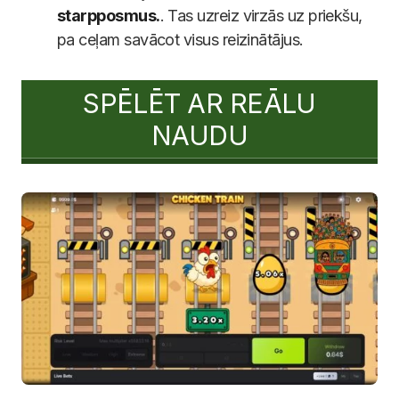
starpposmus.
. Tas uzreiz virzās uz priekšu,
pa ceļam savācot visus reizinātājus.
SPĒLĒT AR REĀLU
NAUDU