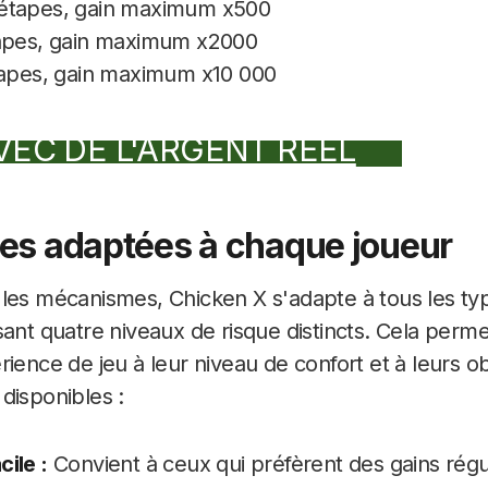
étapes, gain maximum x500
apes, gain maximum x2000
apes, gain maximum x10 000
VEC DE L'ARGENT RÉEL
ies adaptées à chaque joueur
les mécanismes, Chicken X s'adapte à tous les ty
ant quatre niveaux de risque distincts. Cela permet
ience de jeu à leur niveau de confort et à leurs obj
disponibles :
ile :
Convient à ceux qui préfèrent des gains régul