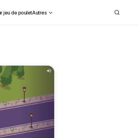
r jeu de poulet
Autres