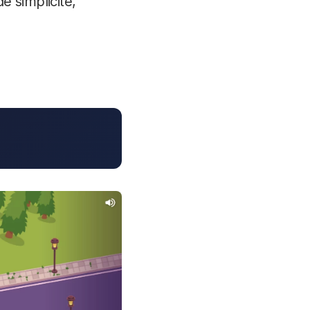
e simplicité,