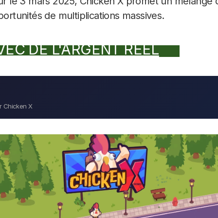
our le 3 mars 2025, Chicken X promet un mélange d
portunités de multiplications massives.
VEC DE L'ARGENT RÉEL
r Chicken X