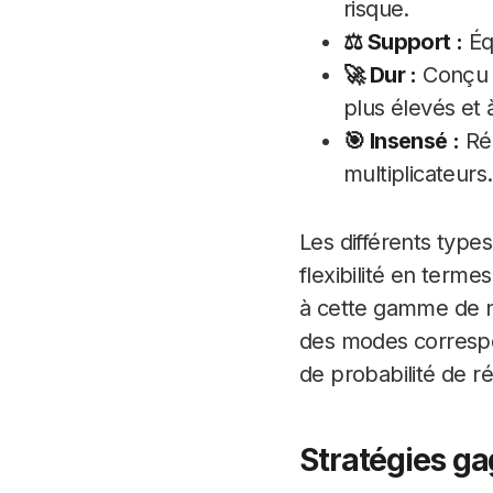
risque.
⚖️ Support :
Équ
🚀 Dur :
Conçu p
plus élevés et
🎯 Insensé :
Rés
multiplicateurs.
Les différents type
flexibilité en terme
à cette gamme de n
des modes correspon
de probabilité de 
Stratégies ga