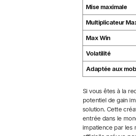
Mise maximale
Multiplicateur Ma
Max Win
Volatilité
Adaptée aux mob
Si vous êtes à la re
potentiel de gain im
solution. Cette cré
entrée dans le mond
impatience par les