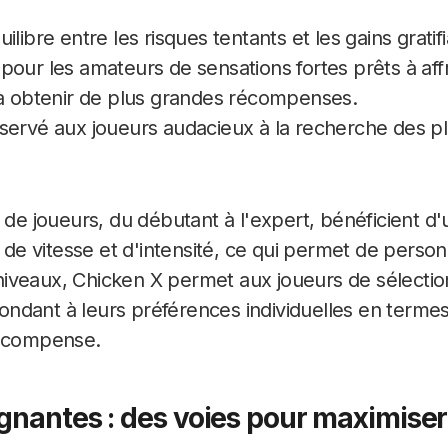
ilibre entre les risques tentants et les gains gratifi
our les amateurs de sensations fortes prêts à aff
 à obtenir de plus grandes récompenses.
ervé aux joueurs audacieux à la recherche des pl
s de joueurs, du débutant à l'expert, bénéficient d
s de vitesse et d'intensité, ce qui permet de person
iveaux, Chicken X permet aux joueurs de sélecti
dant à leurs préférences individuelles en termes
récompense.
gnantes : des voies pour maximiser