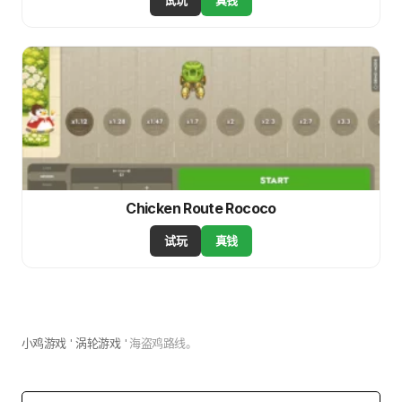
试玩
真钱
Chicken Route Rococo
试玩
真钱
小鸡游戏
'
涡轮游戏
'
海盗鸡路线。