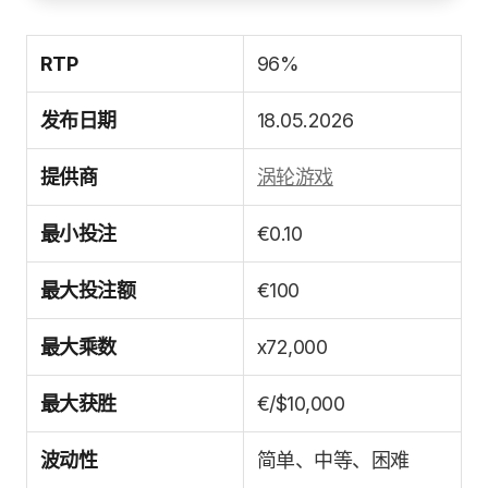
RTP
96%
发布日期
18.05.2026
提供商
涡轮游戏
最小投注
€0.10
最大投注额
€100
最大乘数
x72,000
最大获胜
€/$10,000
波动性
简单、中等、困难