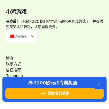
小鸡游戏
寻找最佳
鸡赌场游戏
.我们提供过马路吃鸡游戏的试玩，并提供
独家奖金和技巧，让您赢得更多。
Chinese
博客
联系方式
信任推荐
Telegram
Youtube
🎁 3000欧元/$专属奖励
领取我的奖励