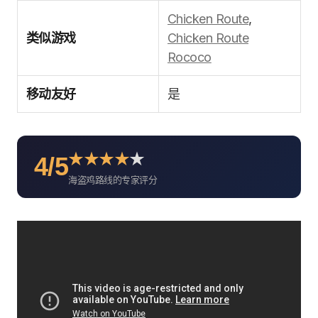
Chicken Route
,
类似游戏
Chicken Route
Rococo
移动友好
是
★
★
★
★
★
4/5
海盗鸡路线的专家评分