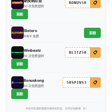
斯皮纳尼亚
📋
BONUS50
50 次免费旋转
索赔
Slotoro
索赔
10$/€ 免费
Winbeatz
📋
BLITZ50
50 次免费旋转
索赔
Bonuskong
📋
50SPINS3
50 次免费旋转
索赔
并非所有国家都提供赌场和奖金。负责任地赌博。18+