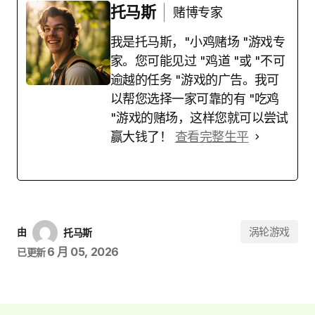
托马斯
赌博专家
我是托马斯，"小鸡赌场 "游戏专
家。您可能见过 "鸡道 "或 "不可
逾越的任务 "游戏的广告。我可
以帮您选择一家可靠的有 "吃鸡
"游戏的赌场，这样您就可以尝试
赢大钱了！
查看完整生平
涡轮游戏
由
托马斯
6 月 05, 2026
已更新