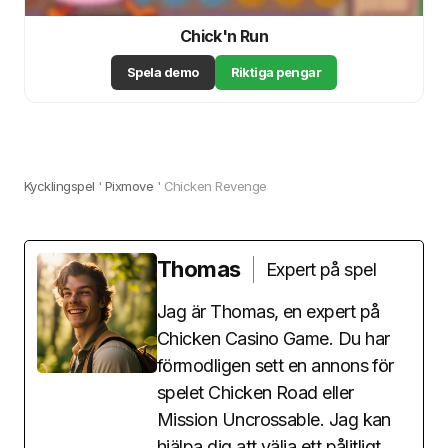
Chick'n Run
Spela demo
Riktiga pengar
Kycklingspel
'
Pixmove
'
Chicken Revenge
Thomas
Expert på spel
Jag är Thomas, en expert på
Chicken Casino Game. Du har
förmodligen sett en annons för
spelet Chicken Road eller
Mission Uncrossable. Jag kan
hjälpa dig att välja ett pålitligt