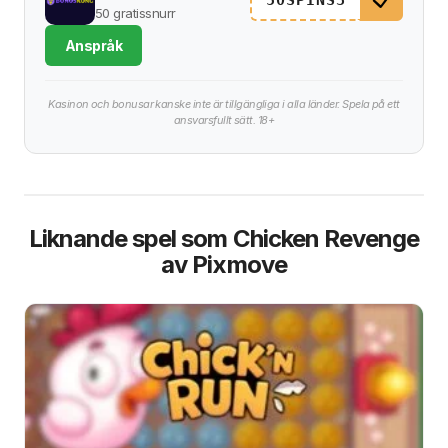
📋
50SPINS3
50 gratissnurr
Anspråk
Kasinon och bonusar kanske inte är tillgängliga i alla länder. Spela på ett
ansvarsfullt sätt. 18+
Liknande spel som Chicken Revenge
av Pixmove