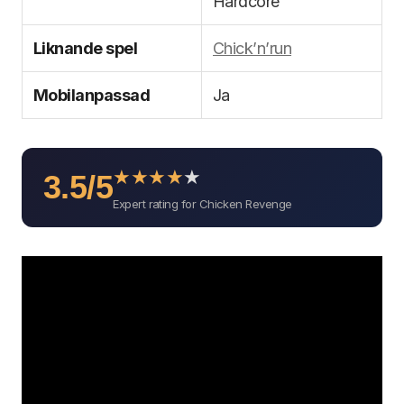
Hardcore
Liknande spel
Chick’n’run
Mobilanpassad
Ja
★
★
★
★
★
3.5/5
Expert rating for Chicken Revenge