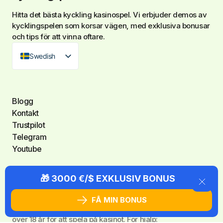
Hitta det bästa
kyckling kasinospel
. Vi erbjuder demos av
kycklingspelen som korsar vägen, med exklusiva bonusar
och tips för att vinna oftare.
Swedish
Blogg
Kontakt
Trustpilot
Telegram
Youtube
🎁 3000 €/$ EXKLUSIV BONUS
FÅ MIN BONUS
©️ 2026 - Chicken Game Gambling - 🔞 Du måste vara
över 18 år för att spela på kasinot. För hjälp: