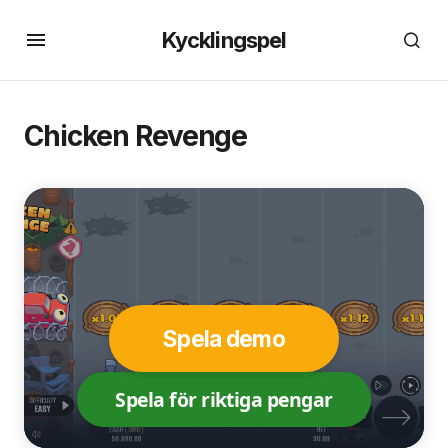
Kycklingspel
Chicken Revenge
Spela demo
Spela för riktiga pengar