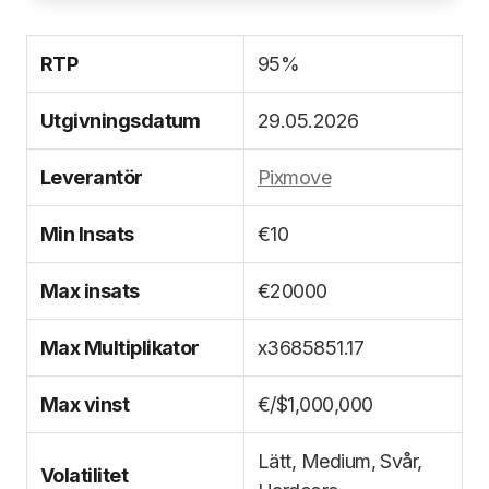
RTP
95%
Utgivningsdatum
29.05.2026
Leverantör
Pixmove
Min Insats
€10
Max insats
€20000
Max Multiplikator
x3685851.17
Max vinst
€/$1,000,000
Lätt, Medium, Svår,
Volatilitet