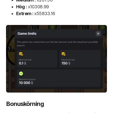
Hög :
х10308.99
Extrem :
х55833.16
Bonuskörning