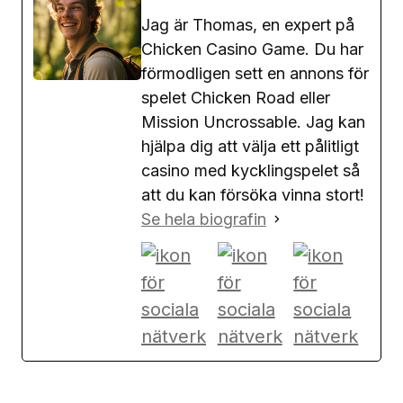
Jag är Thomas, en expert på
Chicken Casino Game. Du har
förmodligen sett en annons för
spelet Chicken Road eller
Mission Uncrossable. Jag kan
hjälpa dig att välja ett pålitligt
casino med kycklingspelet så
att du kan försöka vinna stort!
Se hela biografin