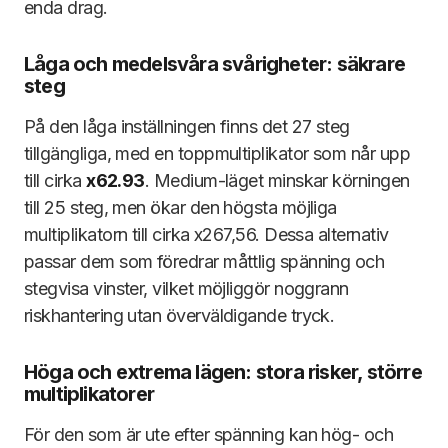
enda drag.
Låga och medelsvåra svårigheter: säkrare
steg
På den låga inställningen finns det 27 steg
tillgängliga, med en toppmultiplikator som når upp
till cirka
x62.93
. Medium-läget minskar körningen
till 25 steg, men ökar den högsta möjliga
multiplikatorn till cirka x267,56. Dessa alternativ
passar dem som föredrar måttlig spänning och
stegvisa vinster, vilket möjliggör noggrann
riskhantering utan överväldigande tryck.
Höga och extrema lägen: stora risker, större
multiplikatorer
För den som är ute efter spänning kan hög- och