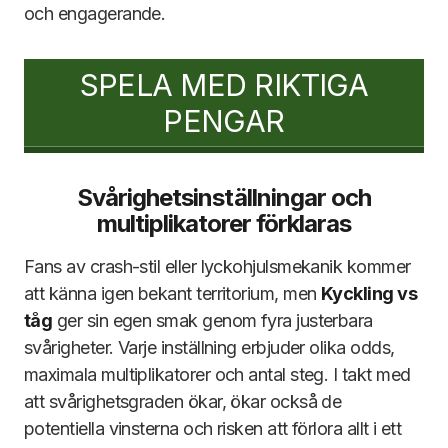
och engagerande.
SPELA MED RIKTIGA
PENGAR
Svårighetsinställningar och
multiplikatorer förklaras
Fans av crash-stil eller lyckohjulsmekanik kommer
att känna igen bekant territorium, men
Kyckling vs
tåg
ger sin egen smak genom fyra justerbara
svårigheter. Varje inställning erbjuder olika odds,
maximala multiplikatorer och antal steg. I takt med
att svårighetsgraden ökar, ökar också de
potentiella vinsterna och risken att förlora allt i ett