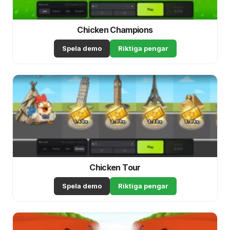
Chicken Champions
Spela demo
Riktiga pengar
Chicken Tour
Spela demo
Riktiga pengar