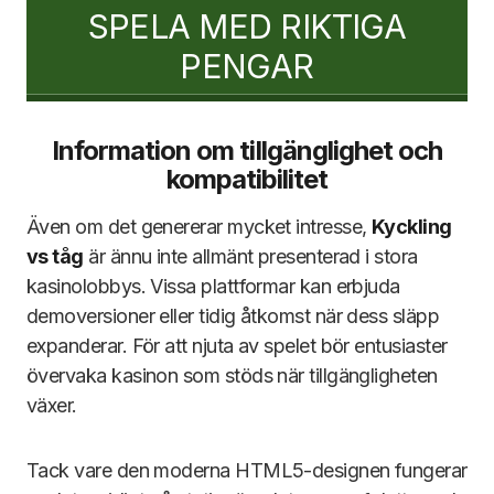
SPELA MED RIKTIGA
PENGAR
Information om tillgänglighet och
kompatibilitet
Även om det genererar mycket intresse,
Kyckling
vs tåg
är ännu inte allmänt presenterad i stora
kasinolobbys. Vissa plattformar kan erbjuda
demoversioner eller tidig åtkomst när dess släpp
expanderar. För att njuta av spelet bör entusiaster
övervaka kasinon som stöds när tillgängligheten
växer.
Tack vare den moderna HTML5-designen fungerar