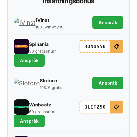
insättningsbonus
1Vinst
Anspråk
100 1win-mynt
Spinania
📋
BONUS50
50 gratissnurr
Anspråk
Slotoro
Anspråk
10$/€ gratis
Winbeatz
📋
BLITZ50
50 gratissnurr
Anspråk