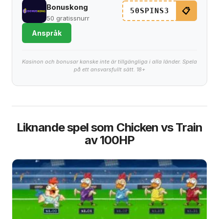
Bonuskong
📋
50SPINS3
50 gratissnurr
Anspråk
Kasinon och bonusar kanske inte är tillgängliga i alla länder. Spela
på ett ansvarsfullt sätt. 18+
Liknande spel som Chicken vs Train
av 100HP