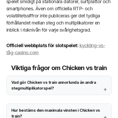
spelet smidigt på stationära datorer, surfplattor och
smartphones. Även om officiella RTP- och
volatilitetssiffror inte publiceras ger det tydliga
förhållandet mellan steg och multiplikatorer en
inblick i risknivån för varje svårighetsgrad.
Officiell webbplats för slotspelet:
kyckling-vs-
tåg-casino.com
Viktiga frågor om Chicken vs train
Vad gör Chicken vs train annorlunda än andra
stegmultiplikatorspel?
Hur bestäms den maximala vinsten i Chicken vs
train?