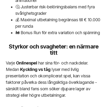
animationer
🤔 Justerbar risk-belöningsbalans med fyra
svårighetsgrader
💰 Maximal utbetalning begränsas till € 10.000
per runda
🚂 Bonus Run för extra variation och spänning
Styrkor och svagheter: en närmare
titt
Varje
Onlinespel
har sina för- och nackdelar.
Medan
Kyckling vs tåg
lyser med livlig
presentation och okomplicerat spel, kan vissa
faktorer påverka dess långsiktiga överklagande -
särskilt bland fans som söker djupare lager av
strategi eller högre utbetalningar.