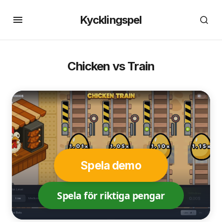
Kycklingspel
Chicken vs Train
Spela demo
Spela för riktiga pengar