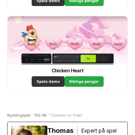
Spela demo
Riktiga pengar
Chicken Heart
Spela demo
Riktiga pengar
Kycklingspel
'
100 HK
'
Chicken vs Train
Thomas
Expert på spel