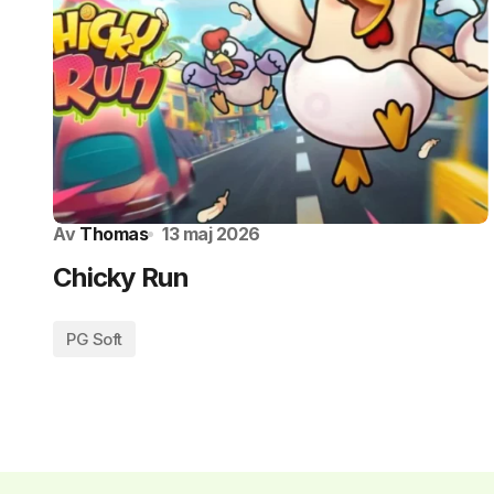
Av
Thomas
13 maj 2026
Chicky Run
PG Soft