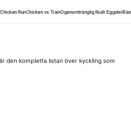
Chicken Run
Chicken vs Train
Ogenomtränglig Rush Eggster
Bäs
 är den kompletta listan över kyckling som