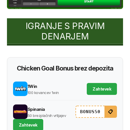
IGRANJE S PRAVIM
DENARJEM
Chicken Goal Bonus brez depozita
1Win
Zahtevek
100 kovancev 1win
Spinania
📋
BONUS50
50 brezplačnih vrtljajev
Zahtevek