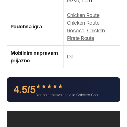
težko, noro
Chicken Route
,
Chicken Route
Podobna igra
Rococo
,
Chicken
Pirate Route
Mobilnim napravam
Da
prijazno
★
★
★
★
★
4.5/5
Ocena strokovnjakov za Chicken Goal