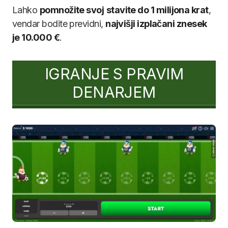
Lahko
pomnožite svoj
stavite do 1 milijona krat
,
vendar bodite previdni,
najvišji izplačani znesek
je 10.000 €
.
IGRANJE S PRAVIM
DENARJEM