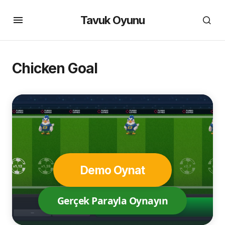
Tavuk Oyunu
Chicken Goal
Demo Oynat
Gerçek Parayla Oynayın