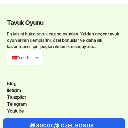
Tavuk Oyunu
En iyisini bulun
tavuk casino oyunları
. Yoldan geçen tavuk
oyunlarının demolarını, özel bonuslar ve daha sık
kazanmanız için ipuçları ile birlikte sunuyoruz.
Turkish
Blog
İletişim
Trustpilot
Telegram
Youtube
🎁 3000€/$ ÖZEL BONUS