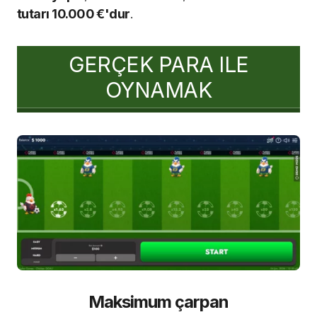
tutarı 10.000 €'dur
.
GERÇEK PARA ILE
OYNAMAK
Maksimum çarpan