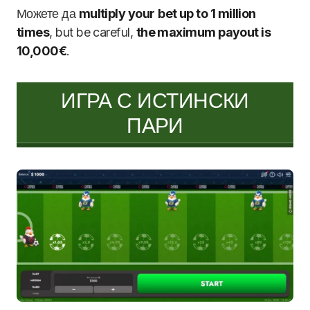
Можете да
multiply your
bet up to 1 million
times
, but be careful,
the maximum payout is
10,000€
.
ИГРА С ИСТИНСКИ
ПАРИ