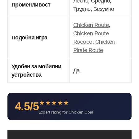
Лесно, Средно,
Променливост
Трудно, Безумно
Chicken Route
,
Chicken Route
Подобна игра
Rococo
,
Chicken
Pirate Route
Удобен за мобилни
Да
устройства
★
★
★
★
★
4.5/5
Expert rating for Chicken Goal