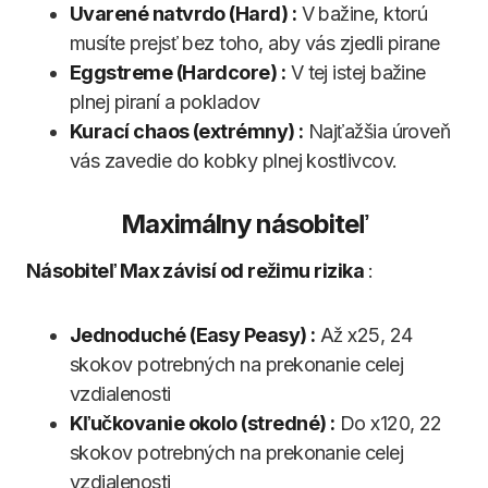
Uvarené natvrdo (Hard) :
V bažine, ktorú
musíte prejsť bez toho, aby vás zjedli pirane
Eggstreme (Hardcore) :
V tej istej bažine
plnej piraní a pokladov
Kurací chaos (extrémny) :
Najťažšia úroveň
vás zavedie do kobky plnej kostlivcov.
Maximálny násobiteľ
Násobiteľ Max závisí od režimu rizika
:
Jednoduché (Easy Peasy) :
Až x25, 24
skokov potrebných na prekonanie celej
vzdialenosti
Kľučkovanie okolo (stredné) :
Do x120, 22
skokov potrebných na prekonanie celej
vzdialenosti