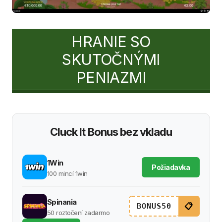
HRANIE SO
SKUTOČNÝMI
PENIAZMI
Cluck It Bonus bez vkladu
1Win
Požiadavka
100 mincí 1win
Spinania
📋
BONUS50
50 roztočení zadarmo