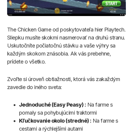
The Chicken Game od poskytovateľa hier Playtech.
Sliepku musíte skokmi nasmerovať na druhú stranu.
Uskutočníte počiatočnú stávku a vaše výhry sa
každým skokom znásobia. Ak vás prebehne,
prídete o všetko.
Zvoľte si úroveň obtiažnosti, ktorá vás zakaždým
zavedie do iného sveta:
Jednoduché (Easy Peasy) :
Na farme s
pomaly sa pohybujúcimi traktormi
Kľučkovanie okolo (stredné) :
Na farme s
cestami a rýchlejšími autami