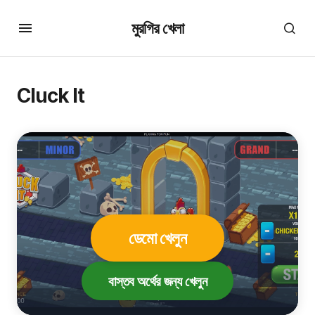
মুরগির খেলা
Cluck It
ডেমো খেলুন
বাস্তব অর্থের জন্য খেলুন