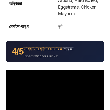
Around, Hard Boiled,
অস্থিরতা
Eggstreme, Chicken
Mayhem
মোবাইল-বান্ধব
হ্যাঁ
তারকা
তারকা
তারকা
তারকা
তারকা
4/5
Expert rating for Cluck It