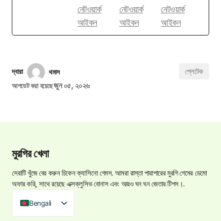
প্লেটেক
দ্বারা
থমাস
জুন ০৫, ২০২৬
আপডেট করা হয়েছে
মুরগির খেলা
সেরাটি খুঁজে বের করুন
চিকেন ক্যাসিনো গেমস
. আমরা রাস্তা পারাপারের মুরগি গেমের ডেমো
অফার করি, সাথে রয়েছে এক্সক্লুসিভ বোনাস এবং আরও ঘন ঘন জেতার টিপস।.
Bengali