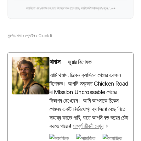
ক্যাসিনো এবং বোনাস সব দেশে উপলব্ধ নাও হতে পারে। দায়িত্বশীলভাবে জুয়া খেলুন। ১৮+
মুরগির খেলা
›
প্লেটেক
›
Cluck It
থমাস
জুয়ার বিশেষজ্ঞ
আমি থমাস, চিকেন ক্যাসিনো গেমের একজন
বিশেষজ্ঞ। আপনি সম্ভবত Chicken Road
বা Mission Uncrossable গেমের
বিজ্ঞাপন দেখেছেন। আমি আপনাকে চিকেন
গেমসহ একটি নির্ভরযোগ্য ক্যাসিনো বেছে নিতে
সাহায্য করতে পারি, যাতে আপনি বড় জয়ের চেষ্টা
করতে পারেন!
সম্পূর্ণ জীবনী দেখুন