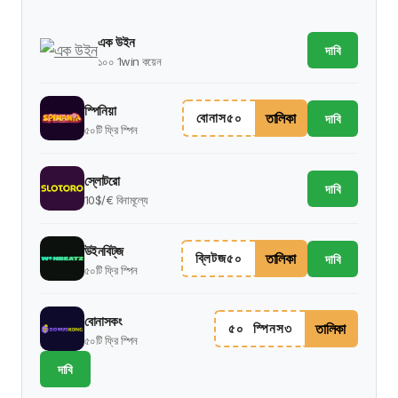
এক উইন
দাবি
১০০ 1win কয়েন
স্পিনিয়া
তালিকা
বোনাস৫০
দাবি
৫০টি ফ্রি স্পিন
স্লোটরো
দাবি
10$/€ বিনামূল্যে
উইনবিট্‌জ
তালিকা
ব্লিটজ৫০
দাবি
৫০টি ফ্রি স্পিন
বোনাসকং
তালিকা
৫০ স্পিনস৩
৫০টি ফ্রি স্পিন
দাবি