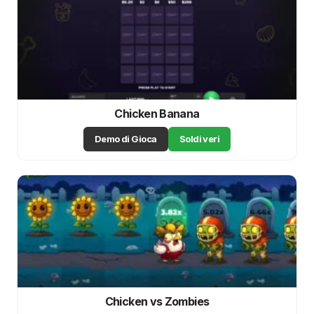
Chicken Banana
Demo di Gioca
Soldi veri
Chicken vs Zombies