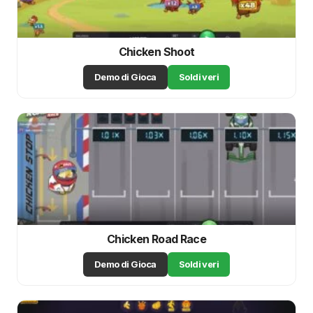
Chicken Shoot
Demo di Gioca
Soldi veri
Chicken Road Race
Demo di Gioca
Soldi veri