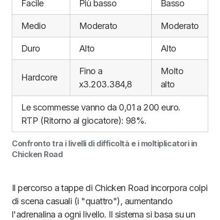
Facile
Più basso
Basso
Medio
Moderato
Moderato
Duro
Alto
Alto
Fino a
Molto
Hardcore
x3.203.384,8
alto
Le scommesse vanno da 0,01 a 200 euro.
RTP (Ritorno al giocatore): 98%.
Confronto tra i livelli di difficoltà e i moltiplicatori in
Chicken Road
Il percorso a tappe di Chicken Road incorpora colpi
di scena casuali (i "quattro"), aumentando
l'adrenalina a ogni livello. Il sistema si basa su un