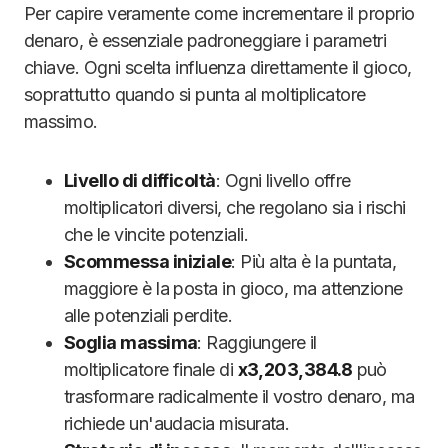
Per capire veramente come incrementare il proprio
denaro, è essenziale padroneggiare i parametri
chiave. Ogni scelta influenza direttamente il gioco,
soprattutto quando si punta al moltiplicatore
massimo.
Livello di difficoltà
: Ogni livello offre
moltiplicatori diversi, che regolano sia i rischi
che le vincite potenziali.
Scommessa iniziale
: Più alta è la puntata,
maggiore è la posta in gioco, ma attenzione
alle potenziali perdite.
Soglia massima
: Raggiungere il
moltiplicatore finale di
x3,203,384.8
può
trasformare radicalmente il vostro denaro, ma
richiede un'audacia misurata.