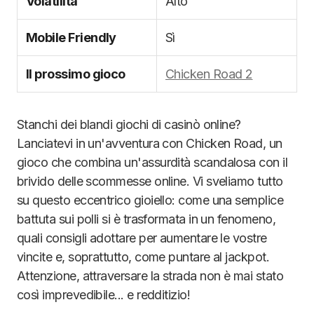
Volatilità
Alto
Mobile Friendly
Sì
Il prossimo gioco
Chicken Road 2
Stanchi dei blandi giochi di casinò online?
Lanciatevi in un'avventura con Chicken Road, un
gioco che combina un'assurdità scandalosa con il
brivido delle scommesse online. Vi sveliamo tutto
su questo eccentrico gioiello: come una semplice
battuta sui polli si è trasformata in un fenomeno,
quali consigli adottare per aumentare le vostre
vincite e, soprattutto, come puntare al jackpot.
Attenzione, attraversare la strada non è mai stato
così imprevedibile... e redditizio!