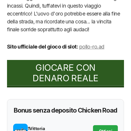
incassi. Quindi, tuffatevi in questo viaggio
eccentrico! L'uovo d'oro potrebbe essere alla fine
della strada, ma ricordate una cosa... la vincita
finale sorride soprattutto agli audaci!
Sito ufficiale del gioco di slot:
pollo-ro.ad
GIOCARE CON
DENARO REALE
Bonus senza deposito Chicken Road
1Vittoria