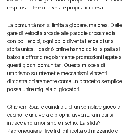
responsabile è una vera e propria impresa.
La comunità non si limita a giocare, ma crea. Dalle
gare di velocità arcade alle parodie crossmediali
con polli eroici, ogni pollo diventa l'eroe di una
storia unica. I casinò online hanno colto la palla al
balzo e offrono regolarmente promozioni legate a
questi giochi comunitari. Questa miscela di
umorismo su Internet e meccanismi vincenti
dimostra chiaramente come un concetto semplice
possa unire migliaia di giocatori.
Chicken Road è quindi più di un semplice gioco di
casinò: è una vera e propria avventura in cui si
intrecciano umorismo e rischio. La sfida?
Padroneggiare i livelli di difficoltà ottimizzando gli