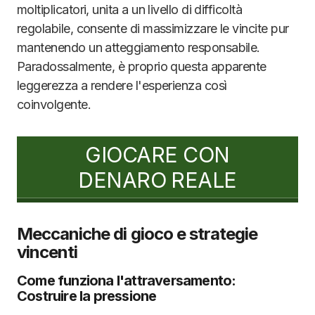
moltiplicatori, unita a un livello di difficoltà
regolabile, consente di massimizzare le vincite pur
mantenendo un atteggiamento responsabile.
Paradossalmente, è proprio questa apparente
leggerezza a rendere l'esperienza così
coinvolgente.
GIOCARE CON
DENARO REALE
Meccaniche di gioco e strategie
vincenti
Come funziona l'attraversamento:
Costruire la pressione