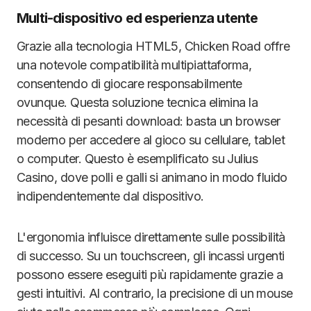
Multi-dispositivo ed esperienza utente
Grazie alla tecnologia HTML5, Chicken Road offre
una notevole compatibilità multipiattaforma,
consentendo di giocare responsabilmente
ovunque. Questa soluzione tecnica elimina la
necessità di pesanti download: basta un browser
moderno per accedere al gioco su cellulare, tablet
o computer. Questo è esemplificato su Julius
Casino, dove polli e galli si animano in modo fluido
indipendentemente dal dispositivo.
L'ergonomia influisce direttamente sulle possibilità
di successo. Su un touchscreen, gli incassi urgenti
possono essere eseguiti più rapidamente grazie a
gesti intuitivi. Al contrario, la precisione di un mouse