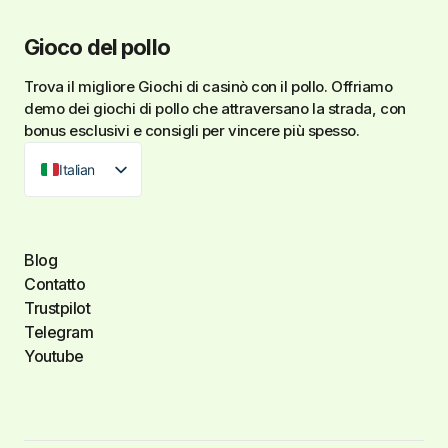
Gioco del pollo
Trova il migliore
Giochi di casinò con il pollo
. Offriamo
demo dei giochi di pollo che attraversano la strada, con
bonus esclusivi e consigli per vincere più spesso.
Italian
Blog
Contatto
Trustpilot
Telegram
Youtube