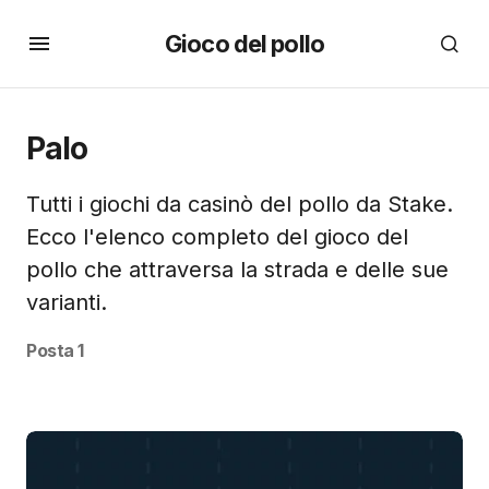
Gioco del pollo
Palo
Tutti i giochi da casinò del pollo da Stake.
Ecco l'elenco completo del gioco del
pollo che attraversa la strada e delle sue
varianti.
Posta 1