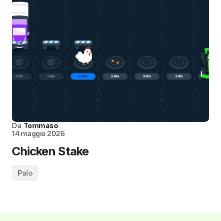
Da
Tommaso
14 maggio 2026
Chicken Stake
Palo