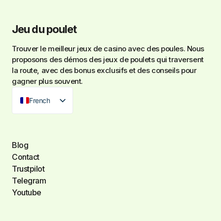
Jeu du poulet
Trouver le meilleur
jeux de casino avec des poules
. Nous
proposons des démos des jeux de poulets qui traversent
la route, avec des bonus exclusifs et des conseils pour
gagner plus souvent.
French
Blog
Contact
Trustpilot
Telegram
Youtube