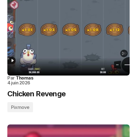
Par
Thomas
4 juin 2026
Chicken Revenge
Pixmove