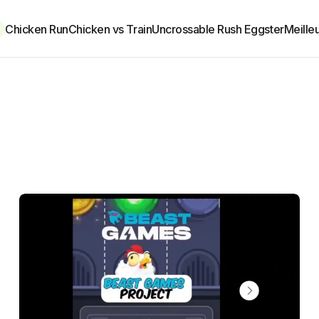
Chicken Run
Chicken vs Train
Uncrossable Rush Eggster
Meilleu