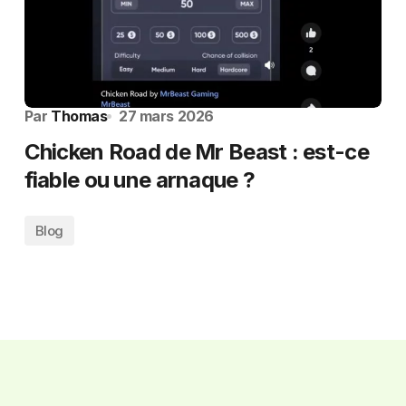
Par
Thomas
27 mars 2026
Chicken Road de Mr Beast : est-ce
fiable ou une arnaque ?
Blog