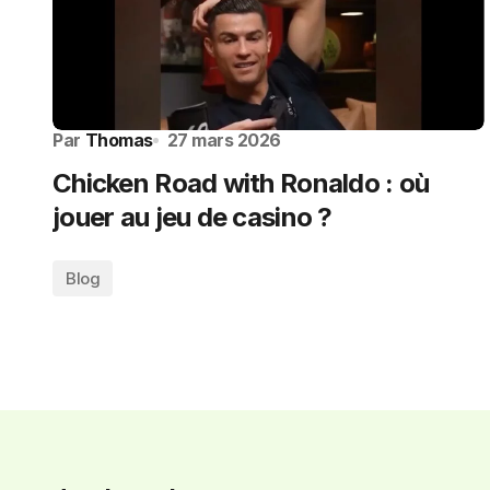
Par
Thomas
27 mars 2026
Chicken Road with Ronaldo : où
jouer au jeu de casino ?
Blog