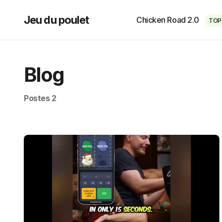
Jeu du poulet
Chicken Road 2.0
TOP
Blog
Postes 2