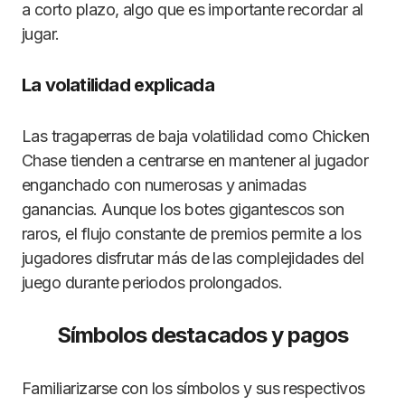
a corto plazo, algo que es importante recordar al
jugar.
La volatilidad explicada
Las tragaperras de baja volatilidad como Chicken
Chase tienden a centrarse en mantener al jugador
enganchado con numerosas y animadas
ganancias. Aunque los botes gigantescos son
raros, el flujo constante de premios permite a los
jugadores disfrutar más de las complejidades del
juego durante periodos prolongados.
Símbolos destacados y pagos
Familiarizarse con los símbolos y sus respectivos