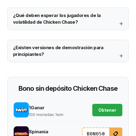
¿Qué deben esperar los jugadores de la
volatilidad de Chicken Chase?
¿Existen versiones de demostración para
principiantes?
Bono sin depósito Chicken Chase
1Ganar
Obtener
100 monedas 1win
Spinania
📋
BONO50