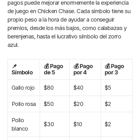
pagos puede mejorar enormemente la experiencia
de juego en Chicken Chase. Cada símbolo tiene su
propio peso a la hora de ayudar a conseguir
premios, desde los más bajos, como calabazas y
berenjenas, hasta el lucrativo símbolo del zorro
azul.
📌
💰 Pago
💰 Pago
💰 Pago
Símbolo
de 5
por 4
por 3
Gallo rojo
$80
$40
$5
Pollo rosa
$50
$20
$2
Pollo
$30
$10
$2
blanco