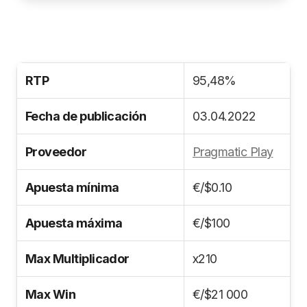
RTP
95,48%
Fecha de publicación
03.04.2022
Proveedor
Pragmatic Play
Apuesta mínima
€/$0.10
Apuesta máxima
€/$100
Max Multiplicador
x210
Max Win
€/$21 000