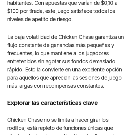
habitantes. Con apuestas que varían de $0,10 a
$100 por tirada, este juego satisface todos los
niveles de apetito de riesgo.
La baja volatilidad de Chicken Chase garantiza un
flujo constante de ganancias más pequeñas y
frecuentes, lo que mantiene a los jugadores
entretenidos sin agotar sus fondos demasiado
rápido. Esto la convierte en una excelente opción
para aquellos que aprecian las sesiones de juego
más largas con recompensas constantes.
Explorar las características clave
Chicken Chase no se limita a hacer girar los
rodillos; está repleto de funciones únicas que