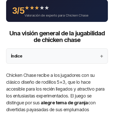
★
★
★
★
★
3/5
Valoración de experto para Chicken Chase
Una visión general de la jugabilidad
de chicken chase
Índice
Chicken Chase recibe a los jugadores con su
clásico diseño de rodillos 5×3, que lo hace
accesible para los recién llegados y atractivo para
los entusiastas experimentados. El juego se
distingue por sus
alegre tema de granja
con
divertidas payasadas de sus emplumados