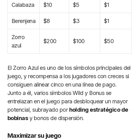
Calabaza
$10
$5
$1
Berenjena
$8
$3
$1
Zorro
$200
$100
$50
azul
El Zorro Azul es uno de los símbolos principales del
juego, y recompensa a los jugadores con creces si
consiguen alinear cinco en una línea de pago.
Junto a él, varios símbolos Wild y Bonus se
entrelazan en el juego para desbloquear un mayor
potencial, subrayado por
holding estratégico de
bobinas
y bonos de dispersión.
Maximizar su juego