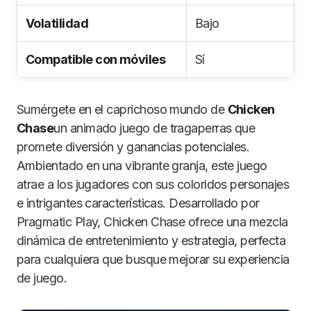
Volatilidad
Bajo
Compatible con móviles
Sí
Sumérgete en el caprichoso mundo de
Chicken
Chase
un animado juego de tragaperras que
promete diversión y ganancias potenciales.
Ambientado en una vibrante granja, este juego
atrae a los jugadores con sus coloridos personajes
e intrigantes características. Desarrollado por
Pragmatic Play, Chicken Chase ofrece una mezcla
dinámica de entretenimiento y estrategia, perfecta
para cualquiera que busque mejorar su experiencia
de juego.