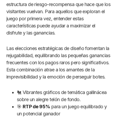
estructura de riesgo-recompensa que hace que los
visitantes vuelvan. Para aquellos que exploran el
juego por primera vez, entender estas
características puede ayudar a maximizar el
disfrute y las ganancias.
Las elecciones estratégicas de diseño fomentan la
rejugabilidad, equilibrando las pequeñas ganancias
frecuentes con los pagos raros pero significativos.
Esta combinación atrae a los amantes de la
imprevisibilidad y la emoción de perseguir botes.
🐔 Vibrantes gráficos de temática gallinácea
sobre un alegre telón de fondo.
🎯
RTP de 95%
para un juego equilibrado y
un potencial ganador