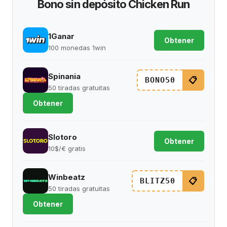
Bono sin depósito Chicken Run
1Ganar
Obtener
100 monedas 1win
Spinania
📋
BONO50
50 tiradas gratuitas
Obtener
Slotoro
Obtener
10$/€ gratis
Winbeatz
📋
BLITZ50
50 tiradas gratuitas
Obtener