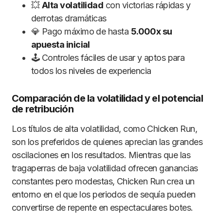
💥
Alta volatilidad
con victorias rápidas y
derrotas dramáticas
💎 Pago máximo de hasta
5.000x su
apuesta inicial
🕹️ Controles fáciles de usar y aptos para
todos los niveles de experiencia
Comparación de la volatilidad y el potencial
de retribución
Los títulos de alta volatilidad, como Chicken Run,
son los preferidos de quienes aprecian las grandes
oscilaciones en los resultados. Mientras que las
tragaperras de baja volatilidad ofrecen ganancias
constantes pero modestas, Chicken Run crea un
entorno en el que los periodos de sequía pueden
convertirse de repente en espectaculares botes.