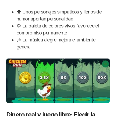
🐥 Unos personajes simpáticos y llenos de
humor aportan personalidad
🌻 La paleta de colores vivos favorece el
compromiso permanente
🎶 La música alegre mejora el ambiente
general
Dinero real y juego libre: Elegir la