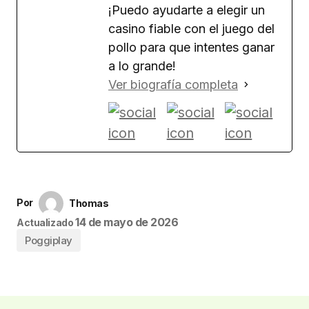
¡Puedo ayudarte a elegir un
casino fiable con el juego del
pollo para que intentes ganar
a lo grande!
Ver biografía completa
Por
Thomas
14 de mayo de 2026
Actualizado
Poggiplay