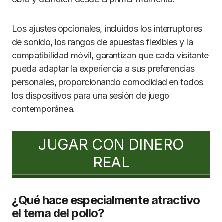
Los ajustes opcionales, incluidos los interruptores
de sonido, los rangos de apuestas flexibles y la
compatibilidad móvil, garantizan que cada visitante
pueda adaptar la experiencia a sus preferencias
personales, proporcionando comodidad en todos
los dispositivos para una sesión de juego
contemporánea.
JUGAR CON DINERO
REAL
¿Qué hace especialmente atractivo
el tema del pollo?