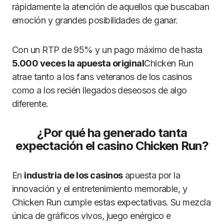
rápidamente la atención de aquellos que buscaban
emoción y grandes posibilidades de ganar.
Con un RTP de 95% y un pago máximo de hasta
5.000 veces la apuesta original
Chicken Run
atrae tanto a los fans veteranos de los casinos
como a los recién llegados deseosos de algo
diferente.
¿Por qué ha generado tanta
expectación el casino Chicken Run?
En
industria de los casinos
apuesta por la
innovación y el entretenimiento memorable, y
Chicken Run cumple estas expectativas. Su mezcla
única de gráficos vivos, juego enérgico e